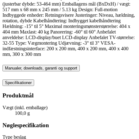
(justerbar dybde: 53-464 mm) Emballagens mål (BxDxH) / vægt:
517 mm x 68 mm x 245 mm / 5.13 kg Design: Full-motion
Indbyggede enheder: Retningsvisere Justeringer: Niveau, hældning,
rotation, dybde Kabelhåndtering: Indbygget kabelhåndtering
Hældning: -15° til 5° Maximal monteringsmønsterstørrelse: 404 x
404 mm Maxlast: 40 kg Panorering: -60° til 60° Anbefalet
anveldelse: LCD-display/buet LCD-display Anbefalet TV-størrelse:
32-55 Type: Vægmontering Udjævning: -3° til 3° VESA-
indfæstningsinterface: 200 x 200 mm, 400 x 200 mm, 400 x 400
mm, 300 x 300 mm
Manualer, downloads, garanti og support
Specifikationer
Produktmål
Vægt (inkl. emballage)
100,0 g
Nøglespecifikation
Type beslag