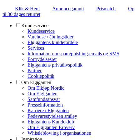
Klik & Hent
Annoncegaranti
Prismatch
Op
til 30 dages returret
Kundeservice
Kundeservice
Varehuse / åbningstider
Elgigantens kundefordele
Services
Information om spam/phishing-emails og SMS
Fortrydelsesret
Elgigantens privatlivspolitik
Partner
Cookiepolitik
Om Elgiganten
Om Elkjøp Nordic
Om Elgiganten
Samfundsansvar
Presseinformation
Karriere i Elgiganten
Fødevarestyrelsen smiley
Elgigantens Kundeklub
Om Elgiganten Erhverv
Whistleblowing i organisationen
Inspiration