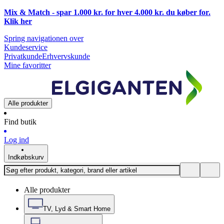
Mix & Match - spar 1.000 kr. for hver 4.000 kr. du køber for.
Klik
her
Spring navigationen over
Kundeservice
Privatkunde
Erhvervskunde
Mine favoritter
Alle produkter
Find butik
Log ind
Indkøbskurv
Alle produkter
TV, Lyd & Smart Home