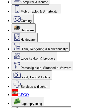
Computer & Kontor
Mobil, Tablet & Smartwatch
Gaming
Hardware
Hvidevarer
Hjem, Rengøring & Køkkenudstyr
Epoq køkken & bryggers
Personlig pleje, Skønhed & Velvære
Sport, Fritid & Hobby
Services & tilbehør
LEGO
Lageroprydning