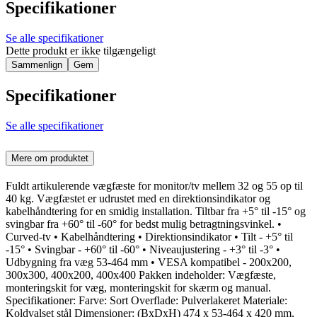
Specifikationer
Se alle specifikationer
Dette produkt er ikke tilgængeligt
Sammenlign
Gem
Specifikationer
Se alle specifikationer
Mere om produktet
Fuldt artikulerende vægfæste for monitor/tv mellem 32 og 55 op til
40 kg. Vægfæstet er udrustet med en direktionsindikator og
kabelhåndtering for en smidig installation. Tiltbar fra +5° til -15° og
svingbar fra +60° til -60° for bedst mulig betragtningsvinkel. •
Curved-tv • Kabelhåndtering • Direktionsindikator • Tilt - +5° til
-15° • Svingbar - +60° til -60° • Niveaujustering - +3° til -3° •
Udbygning fra væg 53-464 mm • VESA kompatibel - 200x200,
300x300, 400x200, 400x400 Pakken indeholder: Vægfæste,
monteringskit for væg, monteringskit for skærm og manual.
Specifikationer: Farve: Sort Overflade: Pulverlakeret Materiale:
Koldvalset stål Dimensioner: (BxDxH) 474 x 53-464 x 420 mm,