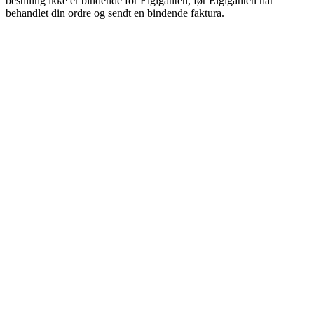
bestilling ikke er bindende for Elgiganten, før Elgiganten har
behandlet din ordre og sendt en bindende faktura.