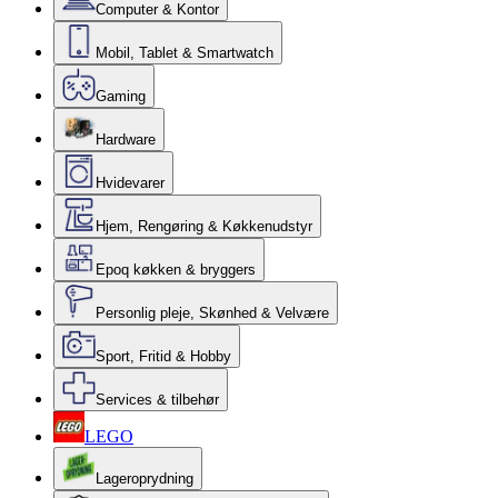
Computer & Kontor
Mobil, Tablet & Smartwatch
Gaming
Hardware
Hvidevarer
Hjem, Rengøring & Køkkenudstyr
Epoq køkken & bryggers
Personlig pleje, Skønhed & Velvære
Sport, Fritid & Hobby
Services & tilbehør
LEGO
Lageroprydning