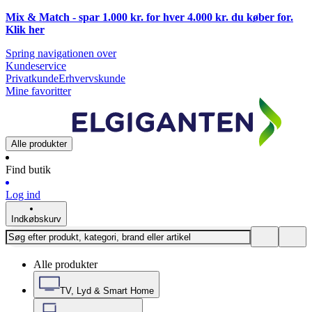
Mix & Match - spar 1.000 kr. for hver 4.000 kr. du køber for.
Klik
her
Spring navigationen over
Kundeservice
Privatkunde
Erhvervskunde
Mine favoritter
Alle produkter
Find butik
Log ind
Indkøbskurv
Alle produkter
TV, Lyd & Smart Home