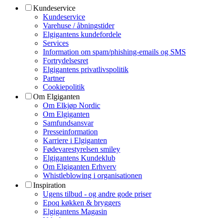
Kundeservice
Kundeservice
Varehuse / åbningstider
Elgigantens kundefordele
Services
Information om spam/phishing-emails og SMS
Fortrydelsesret
Elgigantens privatlivspolitik
Partner
Cookiepolitik
Om Elgiganten
Om Elkjøp Nordic
Om Elgiganten
Samfundsansvar
Presseinformation
Karriere i Elgiganten
Fødevarestyrelsen smiley
Elgigantens Kundeklub
Om Elgiganten Erhverv
Whistleblowing i organisationen
Inspiration
Ugens tilbud - og andre gode priser
Epoq køkken & bryggers
Elgigantens Magasin