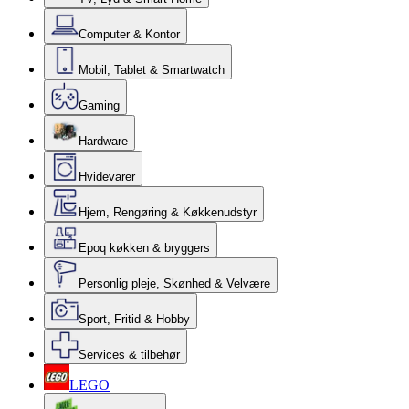
Computer & Kontor
Mobil, Tablet & Smartwatch
Gaming
Hardware
Hvidevarer
Hjem, Rengøring & Køkkenudstyr
Epoq køkken & bryggers
Personlig pleje, Skønhed & Velvære
Sport, Fritid & Hobby
Services & tilbehør
LEGO