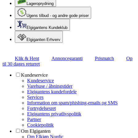
Lageroprydning
Ugens tilbud - og andre gode priser
Elgigantens Kundeklub
Elgiganten Erhverv
Klik & Hent
Annoncegaranti
Prismatch
Op
til 30 dages returret
Kundeservice
Kundeservice
Varehuse / åbningstider
Elgigantens kundefordele
Services
Information om spam/phishing-emails og SMS
Fortrydelsesret
Elgigantens privatlivspolitik
Partner
Cookiepolitik
Om Elgiganten
Om Elkjøp Nordic