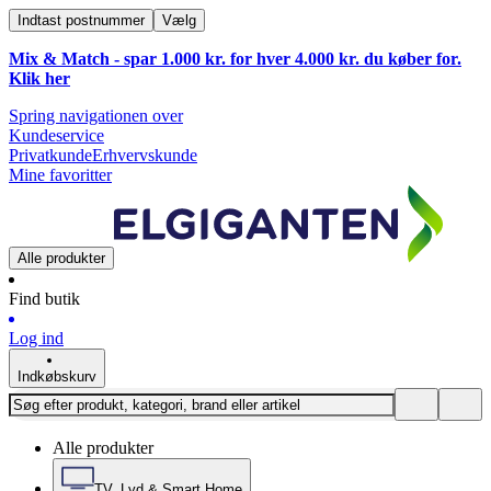
Indtast postnummer
Vælg
Mix & Match - spar 1.000 kr. for hver 4.000 kr. du køber for.
Klik
her
Spring navigationen over
Kundeservice
Privatkunde
Erhvervskunde
Mine favoritter
Alle produkter
Find butik
Log ind
Indkøbskurv
Alle produkter
TV, Lyd & Smart Home