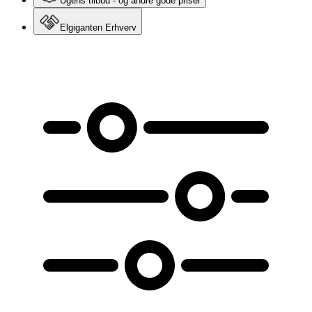
Ugens tilbud - og andre gode priser
Elgiganten Erhverv