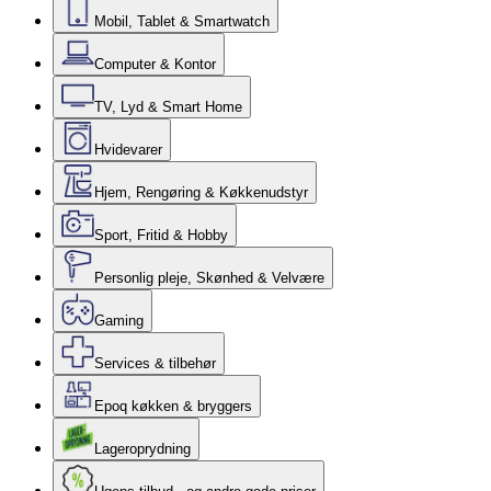
Mobil, Tablet & Smartwatch
Computer & Kontor
TV, Lyd & Smart Home
Hvidevarer
Hjem, Rengøring & Køkkenudstyr
Sport, Fritid & Hobby
Personlig pleje, Skønhed & Velvære
Gaming
Services & tilbehør
Epoq køkken & bryggers
Lageroprydning