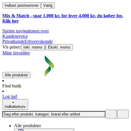
Indtast postnummer
Vælg
Mix & Match - spar 1.000 kr. for hver 4.000 kr. du køber for.
Klik
her
Spring navigationen over
Kundeservice
Privatkunde
Erhvervskunde
Vis priser:
|
Inkl. moms
Ekskl. moms
Mine favoritter
Alle produkter
Find butik
Log ind
Indkøbskurv
Alle produkter