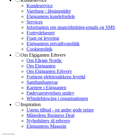
Kundeservice
Kundeservice
Varehuse / åbningstider
Elgigantens kundefordele
Services
Information om spam/phishing-emails og SMS
Fortrydelsesret
Fragt og levering
Elgigantens privatlivspolitik
Cookiepolitik
Om Elgiganten Erhverv
Om Elkjøp Nordic
Om Elgiganten
Om Elgiganten Erhverv
Forlæng elektronikkens levetid
Samfundsansvar
Karriere i Elgiganten
Fødevarestyrelsen smiley
Whistleblowing i organisationen
Inspiration
Ugens tilbud - og andre gode priser
Månedens Business Deal
Nyhedsbrev til erhverv
Elgigantens Magasin