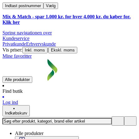
Indtast postnummer
Vælg
Mix & Match - spar 1.000 kr. for hver 4.000 kr. du køber for.
Klik
her
Spring navigationen over
Kundeservice
Privatkunde
Erhvervskunde
Vis priser:
|
Inkl. moms
Ekskl. moms
Mine favoritter
Alle produkter
Find butik
Log ind
Indkøbskurv
Alle produkter