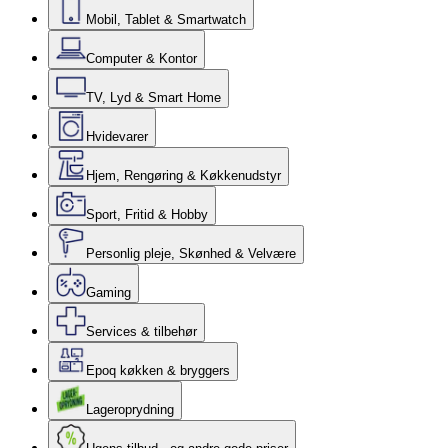
Mobil, Tablet & Smartwatch
Computer & Kontor
TV, Lyd & Smart Home
Hvidevarer
Hjem, Rengøring & Køkkenudstyr
Sport, Fritid & Hobby
Personlig pleje, Skønhed & Velvære
Gaming
Services & tilbehør
Epoq køkken & bryggers
Lageroprydning