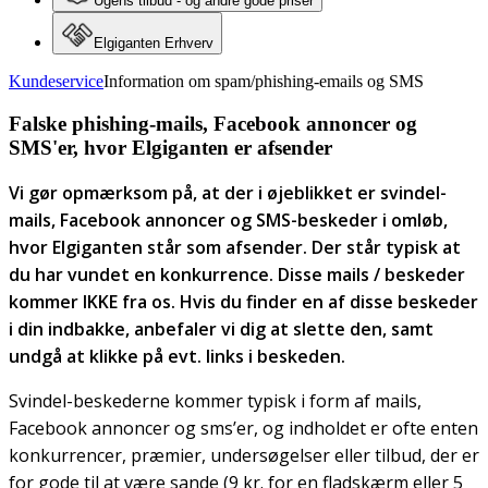
Ugens tilbud - og andre gode priser
Elgiganten Erhverv
Kundeservice
Information om spam/phishing-emails og SMS
Falske phishing-mails, Facebook annoncer og
SMS'er, hvor Elgiganten er afsender
Vi gør opmærksom på, at der i øjeblikket er svindel-
mails, Facebook annoncer og SMS-beskeder i omløb,
hvor Elgiganten står som afsender. Der står typisk at
du har vundet en konkurrence. Disse mails / beskeder
kommer IKKE fra os. Hvis du finder en af disse beskeder
i din indbakke, anbefaler vi dig at slette den, samt
undgå at klikke på evt. links i beskeden.
Svindel-beskederne kommer typisk i form af mails,
Facebook annoncer og sms’er, og indholdet er ofte enten
konkurrencer, præmier, undersøgelser eller tilbud, der er
for gode til at være sande (9 kr. for en fladskærm eller 5