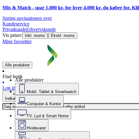
Mix & Match - spar 1.000 kr. for hver 4.000 kr. du køber for. Kl
Spring navigationen over
Kundeservice
Privatkunde
Erhvervskunde
Vis priser:
|
Inkl. moms
Ekskl. moms
Mine favoritter
Alle produkter
Find butik
Alle produkter
Log ind
Mobil, Tablet & Smartwatch
Indkøbskurv
Computer & Kontor
TV, Lyd & Smart Home
Hvidevarer