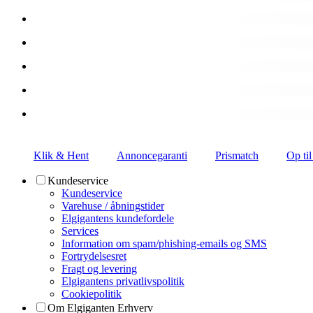
Klik & Hent
Annoncegaranti
Prismatch
Op til
Kundeservice
Kundeservice
Varehuse / åbningstider
Elgigantens kundefordele
Services
Information om spam/phishing-emails og SMS
Fortrydelsesret
Fragt og levering
Elgigantens privatlivspolitik
Cookiepolitik
Om Elgiganten Erhverv