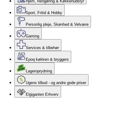
Hjem, Rengøring & Køkkenudstyr
Sport, Fritid & Hobby
Personlig pleje, Skønhed & Velvære
Gaming
Services & tilbehør
Epoq køkken & bryggers
Lageroprydning
Ugens tilbud - og andre gode priser
Elgiganten Erhverv