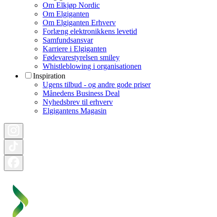
Om Elkjøp Nordic
Om Elgiganten
Om Elgiganten Erhverv
Forlæng elektronikkens levetid
Samfundsansvar
Karriere i Elgiganten
Fødevarestyrelsen smiley
Whistleblowing i organisationen
Inspiration
Ugens tilbud - og andre gode priser
Månedens Business Deal
Nyhedsbrev til erhverv
Elgigantens Magasin