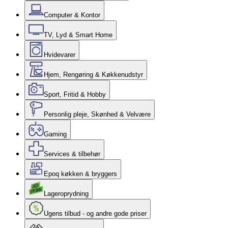
Computer & Kontor
TV, Lyd & Smart Home
Hvidevarer
Hjem, Rengøring & Køkkenudstyr
Sport, Fritid & Hobby
Personlig pleje, Skønhed & Velvære
Gaming
Services & tilbehør
Epoq køkken & bryggers
Lageroprydning
Ugens tilbud - og andre gode priser