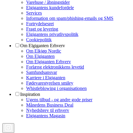
Varehuse / åbningstider
Elgigantens kundefordele
Services
Information om spam/phishing-emails og SMS
Fortrydelsesret
Fragt og levering
Elgigantens privatlivspolitik
Cookiepolitik
Om Elgiganten Erhverv
Om Elkjøp Nordic
Om Elgiganten
Om Elgiganten Erhverv
Forlæng elektronikkens levetid
Samfundsansvar
Karriere i Elgiganten
Fødevarestyrelsen smiley
Whistleblowing i organisationen
Inspiration
Ugens tilbud - og andre gode priser
Månedens Business Deal
Nyhedsbrev til erhverv
Elgigantens Magasin