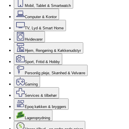
Mobil, Tablet & Smartwatch
Computer & Kontor
TV, Lyd & Smart Home
Hvidevarer
Hjem, Rengøring & Køkkenudstyr
Sport, Fritid & Hobby
Personlig pleje, Skønhed & Velvære
Gaming
Services & tilbehør
Epoq køkken & bryggers
Lageroprydning