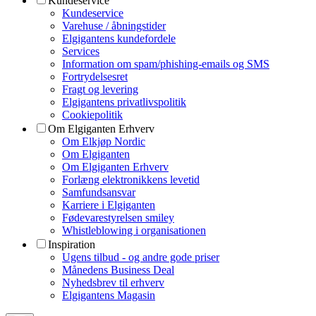
Kundeservice
Kundeservice
Varehuse / åbningstider
Elgigantens kundefordele
Services
Information om spam/phishing-emails og SMS
Fortrydelsesret
Fragt og levering
Elgigantens privatlivspolitik
Cookiepolitik
Om Elgiganten Erhverv
Om Elkjøp Nordic
Om Elgiganten
Om Elgiganten Erhverv
Forlæng elektronikkens levetid
Samfundsansvar
Karriere i Elgiganten
Fødevarestyrelsen smiley
Whistleblowing i organisationen
Inspiration
Ugens tilbud - og andre gode priser
Månedens Business Deal
Nyhedsbrev til erhverv
Elgigantens Magasin