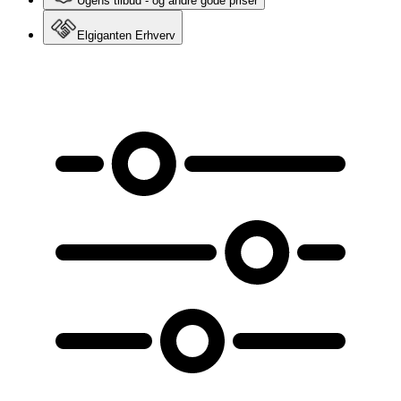
Ugens tilbud - og andre gode priser
Elgiganten Erhverv