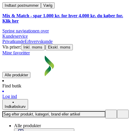
Indtast postnummer
Vælg
Mix & Match - spar 1.000 kr. for hver 4.000 kr. du køber for.
Klik
her
Spring navigationen over
Kundeservice
Privatkunde
Erhvervskunde
Vis priser:
|
Inkl. moms
Ekskl. moms
Mine favoritter
Alle produkter
Find butik
Log ind
Indkøbskurv
Alle produkter