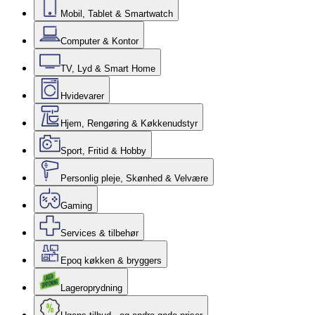
Mobil, Tablet & Smartwatch
Computer & Kontor
TV, Lyd & Smart Home
Hvidevarer
Hjem, Rengøring & Køkkenudstyr
Sport, Fritid & Hobby
Personlig pleje, Skønhed & Velvære
Gaming
Services & tilbehør
Epoq køkken & bryggers
Lageroprydning