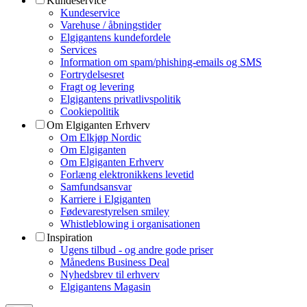
Kundeservice
Kundeservice
Varehuse / åbningstider
Elgigantens kundefordele
Services
Information om spam/phishing-emails og SMS
Fortrydelsesret
Fragt og levering
Elgigantens privatlivspolitik
Cookiepolitik
Om Elgiganten Erhverv
Om Elkjøp Nordic
Om Elgiganten
Om Elgiganten Erhverv
Forlæng elektronikkens levetid
Samfundsansvar
Karriere i Elgiganten
Fødevarestyrelsen smiley
Whistleblowing i organisationen
Inspiration
Ugens tilbud - og andre gode priser
Månedens Business Deal
Nyhedsbrev til erhverv
Elgigantens Magasin