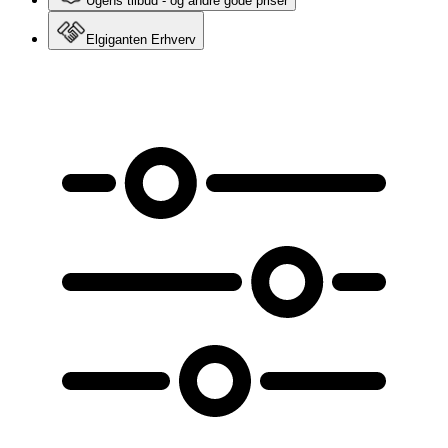
Ugens tilbud - og andre gode priser
Elgiganten Erhverv