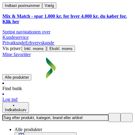
Indtast postnummer
Vælg
Mix & Match - spar 1.000 kr. for hver 4.000 kr. du køber for.
Klik
her
Spring navigationen over
Kundeservice
Privatkunde
Erhvervskunde
Vis priser:
|
Inkl. moms
Ekskl. moms
Mine favoritter
Alle produkter
Find butik
Log ind
Indkøbskurv
Alle produkter