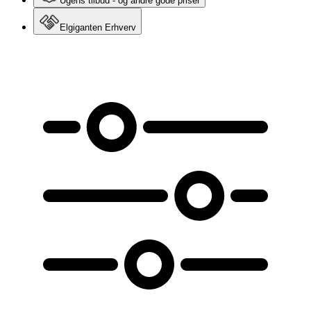
Ugens tilbud - og andre gode priser
Elgiganten Erhverv