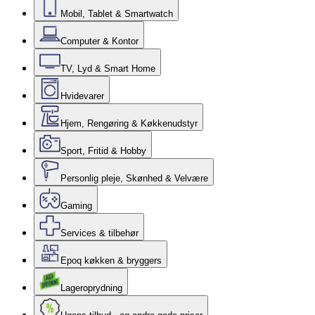
Mobil, Tablet & Smartwatch
Computer & Kontor
TV, Lyd & Smart Home
Hvidevarer
Hjem, Rengøring & Køkkenudstyr
Sport, Fritid & Hobby
Personlig pleje, Skønhed & Velvære
Gaming
Services & tilbehør
Epoq køkken & bryggers
Lageroprydning