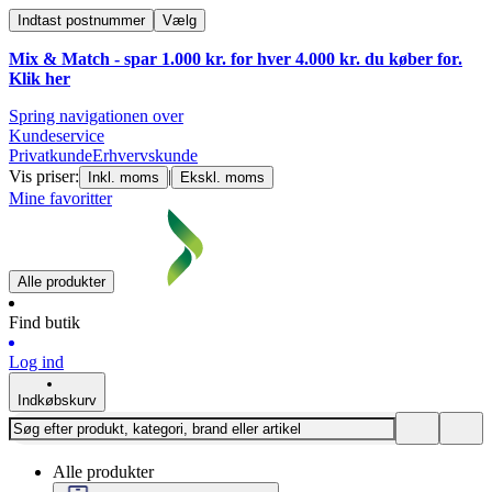
Indtast postnummer
Vælg
Mix & Match - spar 1.000 kr. for hver 4.000 kr. du køber for.
Klik
her
Spring navigationen over
Kundeservice
Privatkunde
Erhvervskunde
Vis priser:
|
Inkl. moms
Ekskl. moms
Mine favoritter
Alle produkter
Find butik
Log ind
Indkøbskurv
Alle produkter