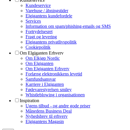
Kundeservice
Kundeservice
Varehuse / åbningstider
Elgigantens kundefordele
Services
Information om spam/phishing-emails og SMS
Fortrydelsesret
Fragt og levering
Elgigantens privatlivspolitik
Cookiepolitik
Om Elgiganten Erhverv
Om Elkjøp Nordic
Om Elgiganten
Om Elgiganten Erhverv
Forlæng elektronikkens levetid
Samfundsansvar
Karriere i Elgiganten
Fødevarestyrelsen smiley
Whistleblowing i organisationen
Inspiration
Ugens tilbud - og andre gode priser
Månedens Business Deal
Nyhedsbrev til erhverv
Elgigantens Magasin