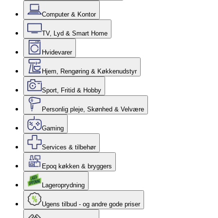
Computer & Kontor
TV, Lyd & Smart Home
Hvidevarer
Hjem, Rengøring & Køkkenudstyr
Sport, Fritid & Hobby
Personlig pleje, Skønhed & Velvære
Gaming
Services & tilbehør
Epoq køkken & bryggers
Lageroprydning
Ugens tilbud - og andre gode priser