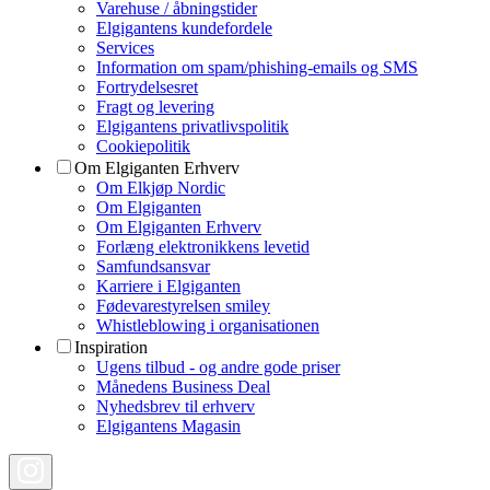
Varehuse / åbningstider
Elgigantens kundefordele
Services
Information om spam/phishing-emails og SMS
Fortrydelsesret
Fragt og levering
Elgigantens privatlivspolitik
Cookiepolitik
Om Elgiganten Erhverv
Om Elkjøp Nordic
Om Elgiganten
Om Elgiganten Erhverv
Forlæng elektronikkens levetid
Samfundsansvar
Karriere i Elgiganten
Fødevarestyrelsen smiley
Whistleblowing i organisationen
Inspiration
Ugens tilbud - og andre gode priser
Månedens Business Deal
Nyhedsbrev til erhverv
Elgigantens Magasin