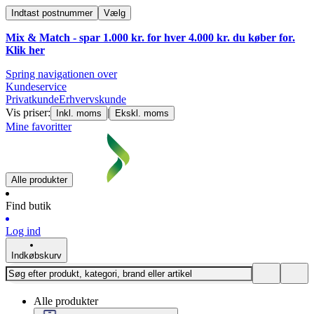
Indtast postnummer
Vælg
Mix & Match - spar 1.000 kr. for hver 4.000 kr. du køber for.
Klik
her
Spring navigationen over
Kundeservice
Privatkunde
Erhvervskunde
Vis priser:
|
Inkl. moms
Ekskl. moms
Mine favoritter
Alle produkter
Find butik
Log ind
Indkøbskurv
Alle produkter