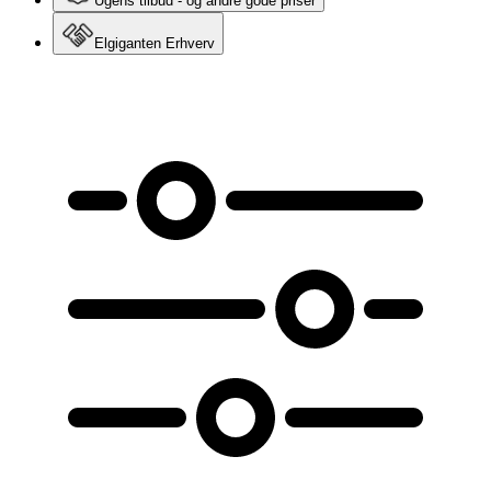
Ugens tilbud - og andre gode priser
Elgiganten Erhverv