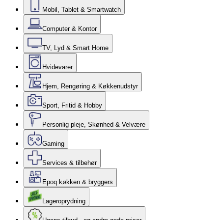
Mobil, Tablet & Smartwatch
Computer & Kontor
TV, Lyd & Smart Home
Hvidevarer
Hjem, Rengøring & Køkkenudstyr
Sport, Fritid & Hobby
Personlig pleje, Skønhed & Velvære
Gaming
Services & tilbehør
Epoq køkken & bryggers
Lageroprydning