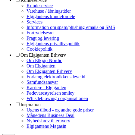
Kundeservice
Kundeservice
Varehuse / åbningstider
Elgigantens kundefordele
Services
Information om spam/phishing-emails og SMS
Fortrydelsesret
Fragt og levering
Elgigantens privatlivspolitik
Cookiepolitik
Om Elgiganten Erhverv
Om Elkjøp Nordic
Om Elgiganten
Om Elgiganten Erhverv
Forlæng elektronikkens levetid
Samfundsansvar
Karriere i Elgiganten
Fødevarestyrelsen smiley
Whistleblowing i organisationen
Inspiration
Ugens tilbud - og andre gode priser
Månedens Business Deal
Nyhedsbrev til erhverv
Elgigantens Magasin