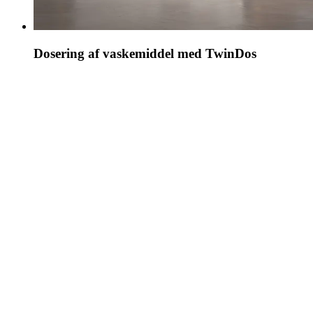
Dosering af vaskemiddel med TwinDos
Automatisk dosering af vaskemiddel med TwinDos
er ikke kun praktisk, men du er også garanteret
perfekte vaskeresultater: med UltraPhase 1 og 2
har din maskine det bedste system til flydende
vaskemiddel.
TwinDos doserer UltraPhase 1 og 2 på det mest
optimale tidspunkt i løbet af vaskeprogrammet, og
derfor opnår du de bedste vaskeresultater.
TwinDos doserer også med så stor præcision, at du
kan spare op til 30 % vaskemiddel sammenlignet
med manuel dosering.*
*
Baseret på en test udført d. 6.9.2023 af Öko-Institut e.V. af