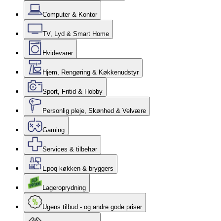
Computer & Kontor
TV, Lyd & Smart Home
Hvidevarer
Hjem, Rengøring & Køkkenudstyr
Sport, Fritid & Hobby
Personlig pleje, Skønhed & Velvære
Gaming
Services & tilbehør
Epoq køkken & bryggers
Lageroprydning
Ugens tilbud - og andre gode priser