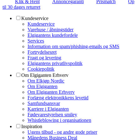
Klik & Hent
Annoncegaranti
Prismatch
Op
til 30 dages returret
Kundeservice
Kundeservice
Varehuse / åbningstider
Elgigantens kundefordele
Services
Information om spam/phishing-emails og SMS
Fortrydelsesret
Fragt og levering
Elgigantens privatlivspolitik
Cookiepolitik
Om Elgiganten Erhverv
Om Elkjøp Nordic
Om Elgiganten
Om Elgiganten Erhverv
Forlæng elektronikkens levetid
Samfundsansvar
Karriere i Elgiganten
Fødevarestyrelsen smiley
Whistleblowing i organisationen
Inspiration
Ugens tilbud - og andre gode priser
Månedens Business Deal