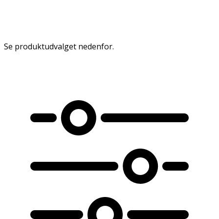
booster mod genstridig snavs og CottonRepair.
**
Patent EP 2 365 120.
Se produktudvalget nedenfor.