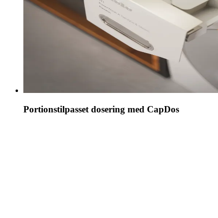
Portionstilpasset dosering med CapDos
Til specialprogrammerne kan du anvende Mieles
portionskapsler, som placeres i
skyllemiddelrummet. En kapsel indeholder nok
vaskemiddel til en enkelt vask, og der er ingen risiko
for over- eller underdosering.**
Du kan vælge mellem 6 specialvaskemidler, 3
skyllemidler, imprægneringsmidlet ImpraProtect, en