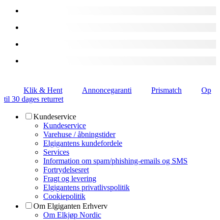
Klik & Hent
Annoncegaranti
Prismatch
Op
til 30 dages returret
Kundeservice
Kundeservice
Varehuse / åbningstider
Elgigantens kundefordele
Services
Information om spam/phishing-emails og SMS
Fortrydelsesret
Fragt og levering
Elgigantens privatlivspolitik
Cookiepolitik
Om Elgiganten Erhverv
Om Elkjøp Nordic