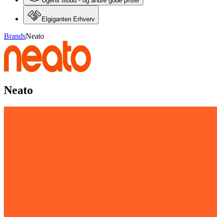
Ugens tilbud - og andre gode priser
Elgiganten Erhverv
Brands
Neato
Neato