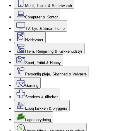
Mobil, Tablet & Smartwatch
Computer & Kontor
TV, Lyd & Smart Home
Hvidevarer
Hjem, Rengøring & Køkkenudstyr
Sport, Fritid & Hobby
Personlig pleje, Skønhed & Velvære
Gaming
Services & tilbehør
Epoq køkken & bryggers
Lageroprydning