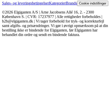
Salgs- og leveringsbetingelser
Kategorier
Brands
Cookie indstillinger
©2026 Elgiganten A/S | Arne Jacobsens Allé 16, 2. - 2300
København S. | CVR: 17237977 | Alle rettigheder forbeholdes |
b2b@elgiganten.dk | Vi tager forbehold for tryk- og korrekturfejl
samt afgifts- og prisændringer. Vi gør i øvrigt opmærksom på at din
bestilling ikke er bindende for Elgiganten, før Elgiganten har
behandlet din ordre og sendt en bindende faktura.