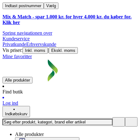
Indtast postnummer
Vælg
Mix & Match - spar 1.000 kr. for hver 4.000 kr. du køber for.
Klik
her
Spring navigationen over
Kundeservice
Privatkunde
Erhvervskunde
Vis priser:
|
Inkl. moms
Ekskl. moms
Mine favoritter
Alle produkter
Find butik
Log ind
Indkøbskurv
Alle produkter