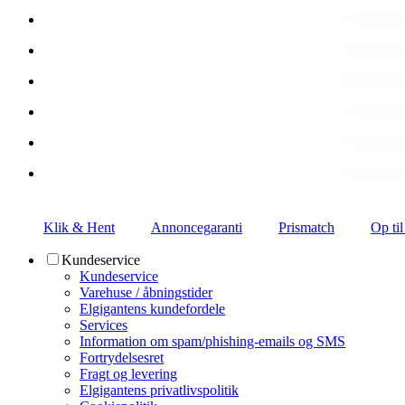
Klik & Hent
Annoncegaranti
Prismatch
Op til
Kundeservice
Kundeservice
Varehuse / åbningstider
Elgigantens kundefordele
Services
Information om spam/phishing-emails og SMS
Fortrydelsesret
Fragt og levering
Elgigantens privatlivspolitik