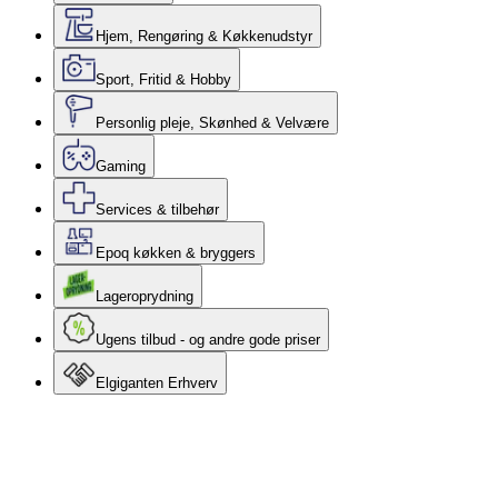
Hjem, Rengøring & Køkkenudstyr
Sport, Fritid & Hobby
Personlig pleje, Skønhed & Velvære
Gaming
Services & tilbehør
Epoq køkken & bryggers
Lageroprydning
Ugens tilbud - og andre gode priser
Elgiganten Erhverv