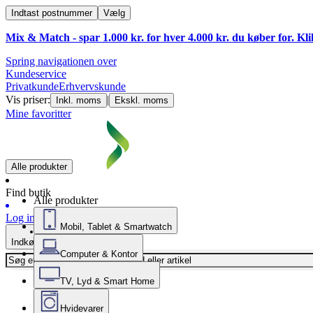
Indtast postnummer
Vælg
Mix & Match - spar 1.000 kr. for hver 4.000 kr. du køber for. Kl
Spring navigationen over
Kundeservice
Privatkunde
Erhvervskunde
Vis priser:
|
Inkl. moms
Ekskl. moms
Mine favoritter
Alle produkter
Find butik
Alle produkter
Log ind
Mobil, Tablet & Smartwatch
Indkøbskurv
Computer & Kontor
TV, Lyd & Smart Home
Hvidevarer