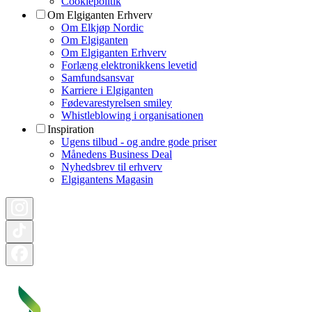
Cookiepolitik
Om Elgiganten Erhverv
Om Elkjøp Nordic
Om Elgiganten
Om Elgiganten Erhverv
Forlæng elektronikkens levetid
Samfundsansvar
Karriere i Elgiganten
Fødevarestyrelsen smiley
Whistleblowing i organisationen
Inspiration
Ugens tilbud - og andre gode priser
Månedens Business Deal
Nyhedsbrev til erhverv
Elgigantens Magasin