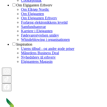
Cookiepolitik
Om Elgiganten Erhverv
Om Elkjøp Nordic
Om Elgiganten
Om Elgiganten Erhverv
Forlæng elektronikkens levetid
Samfundsansvar
Karriere i Elgiganten
Fødevarestyrelsen smiley
Whistleblowing i organisationen
Inspiration
Ugens tilbud - og andre gode priser
Månedens Business Deal
Nyhedsbrev til erhverv
Elgigantens Magasin