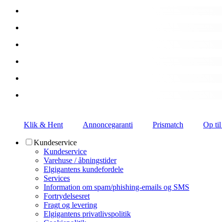
Klik & Hent
Annoncegaranti
Prismatch
Op til
Kundeservice
Kundeservice
Varehuse / åbningstider
Elgigantens kundefordele
Services
Information om spam/phishing-emails og SMS
Fortrydelsesret
Fragt og levering
Elgigantens privatlivspolitik