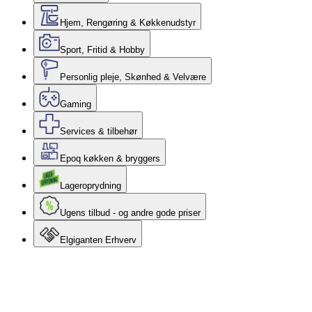
Hjem, Rengøring & Køkkenudstyr
Sport, Fritid & Hobby
Personlig pleje, Skønhed & Velvære
Gaming
Services & tilbehør
Epoq køkken & bryggers
Lageroprydning
Ugens tilbud - og andre gode priser
Elgiganten Erhverv