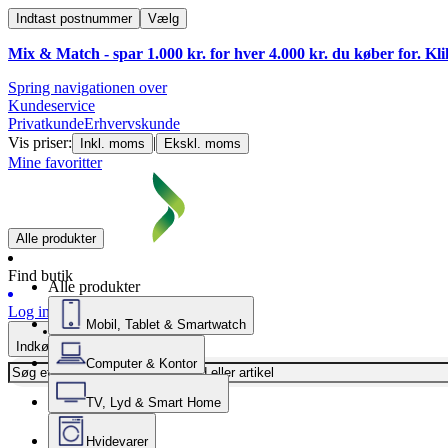
Indtast postnummer
Vælg
Mix & Match - spar 1.000 kr. for hver 4.000 kr. du køber for. Kl
Spring navigationen over
Kundeservice
Privatkunde
Erhvervskunde
Vis priser:
|
Inkl. moms
Ekskl. moms
Mine favoritter
Alle produkter
Find butik
Alle produkter
Log ind
Mobil, Tablet & Smartwatch
Indkøbskurv
Computer & Kontor
TV, Lyd & Smart Home
Hvidevarer