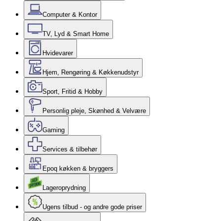
Computer & Kontor
TV, Lyd & Smart Home
Hvidevarer
Hjem, Rengøring & Køkkenudstyr
Sport, Fritid & Hobby
Personlig pleje, Skønhed & Velvære
Gaming
Services & tilbehør
Epoq køkken & bryggers
Lageroprydning
Ugens tilbud - og andre gode priser