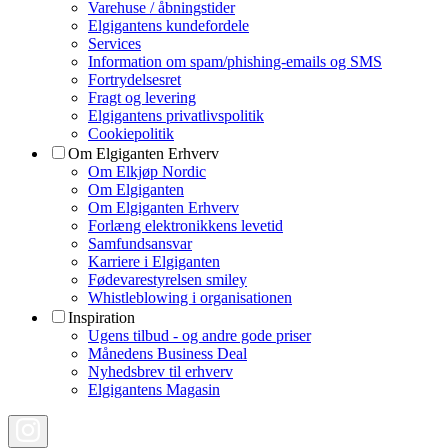
Varehuse / åbningstider
Elgigantens kundefordele
Services
Information om spam/phishing-emails og SMS
Fortrydelsesret
Fragt og levering
Elgigantens privatlivspolitik
Cookiepolitik
Om Elgiganten Erhverv
Om Elkjøp Nordic
Om Elgiganten
Om Elgiganten Erhverv
Forlæng elektronikkens levetid
Samfundsansvar
Karriere i Elgiganten
Fødevarestyrelsen smiley
Whistleblowing i organisationen
Inspiration
Ugens tilbud - og andre gode priser
Månedens Business Deal
Nyhedsbrev til erhverv
Elgigantens Magasin