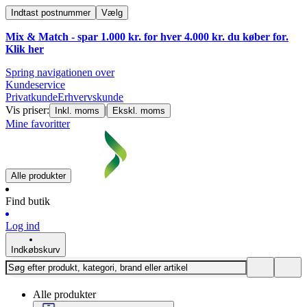
Indtast postnummer
Vælg
Mix & Match - spar 1.000 kr. for hver 4.000 kr. du køber for.
Klik
her
Spring navigationen over
Kundeservice
Privatkunde
Erhvervskunde
Vis priser:
|
Inkl. moms
Ekskl. moms
Mine favoritter
Alle produkter
Find butik
Log ind
Indkøbskurv
Alle produkter