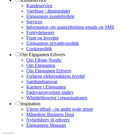
Kundeservice
Kundeservice
Varehuse / åbningstider
Elgigantens kundefordele
Services
Information om spam/phishing-emails og SMS
Fortrydelsesret
Fragt og levering
Elgigantens privatlivspolitik
Cookiepolitik
Om Elgiganten Erhverv
Om Elkjøp Nordic
Om Elgiganten
Om Elgiganten Erhverv
Forlæng elektronikkens levetid
Samfundsansvar
Karriere i Elgiganten
Fødevarestyrelsen smiley
Whistleblowing i organisationen
Inspiration
Ugens tilbud - og andre gode priser
Månedens Business Deal
Nyhedsbrev til erhverv
Elgigantens Magasin