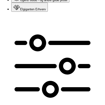
Ugens tilbud - og andre gode priser
Elgiganten Erhverv