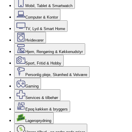
Mobil, Tablet & Smartwatch
Computer & Kontor
TV, Lyd & Smart Home
Hvidevarer
Hjem, Rengøring & Køkkenudstyr
Sport, Fritid & Hobby
Personlig pleje, Skønhed & Velvære
Gaming
Services & tilbehør
Epoq køkken & bryggers
Lageroprydning