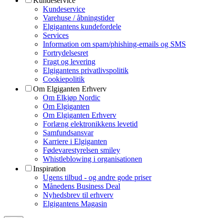
Kundeservice
Kundeservice
Varehuse / åbningstider
Elgigantens kundefordele
Services
Information om spam/phishing-emails og SMS
Fortrydelsesret
Fragt og levering
Elgigantens privatlivspolitik
Cookiepolitik
Om Elgiganten Erhverv
Om Elkjøp Nordic
Om Elgiganten
Om Elgiganten Erhverv
Forlæng elektronikkens levetid
Samfundsansvar
Karriere i Elgiganten
Fødevarestyrelsen smiley
Whistleblowing i organisationen
Inspiration
Ugens tilbud - og andre gode priser
Månedens Business Deal
Nyhedsbrev til erhverv
Elgigantens Magasin