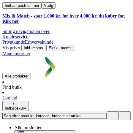
Indtast postnummer
Vælg
Mix & Match - spar 1.000 kr. for hver 4.000 kr. du køber for.
Klik
her
Spring navigationen over
Kundeservice
Privatkunde
Erhvervskunde
Vis priser:
|
Inkl. moms
Ekskl. moms
Mine favoritter
Alle produkter
Find butik
Log ind
Indkøbskurv
Alle produkter