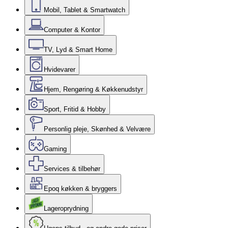
Mobil, Tablet & Smartwatch
Computer & Kontor
TV, Lyd & Smart Home
Hvidevarer
Hjem, Rengøring & Køkkenudstyr
Sport, Fritid & Hobby
Personlig pleje, Skønhed & Velvære
Gaming
Services & tilbehør
Epoq køkken & bryggers
Lageroprydning