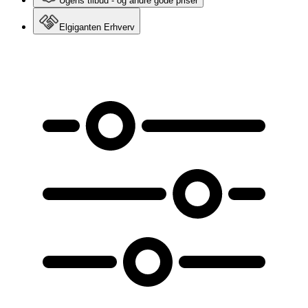
Ugens tilbud - og andre gode priser
Elgiganten Erhverv