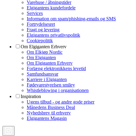
Varehuse / åbningstider
Elgigantens kundefordele
Services
Information om spam/phishing-emails og SMS
Fortrydelsesret
Fragt og levering
Elgigantens privatlivspolitik
Cookiepolitik
Om Elgiganten Erhverv
Om Elkjøp Nordic
Om Elgiganten
Om Elgiganten Erhverv
Forlæng elektronikkens levetid
Samfundsansvar
Karriere i Elgiganten
Fødevarestyrelsen smiley
Whistleblowing i organisationen
Inspiration
Ugens tilbud - og andre gode priser
Månedens Business Deal
Nyhedsbrev til erhverv
Elgigantens Magasin