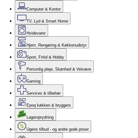
Computer & Kontor
TV, Lyd & Smart Home
Hvidevarer
Hjem, Rengøring & Køkkenudstyr
Sport, Fritid & Hobby
Personlig pleje, Skønhed & Velvære
Gaming
Services & tilbehør
Epoq køkken & bryggers
Lageroprydning
Ugens tilbud - og andre gode priser