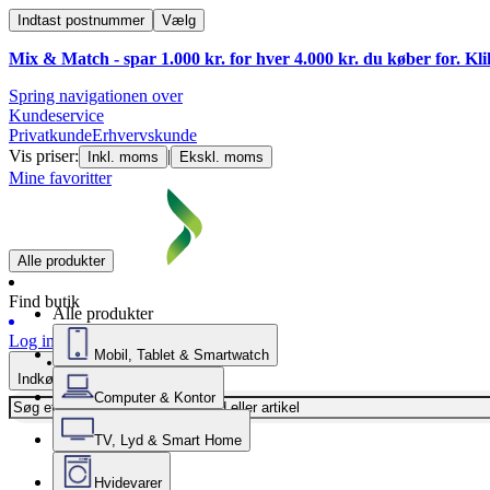
Indtast postnummer
Vælg
Mix & Match - spar 1.000 kr. for hver 4.000 kr. du køber for. Kl
Spring navigationen over
Kundeservice
Privatkunde
Erhvervskunde
Vis priser:
|
Inkl. moms
Ekskl. moms
Mine favoritter
Alle produkter
Find butik
Alle produkter
Log ind
Mobil, Tablet & Smartwatch
Indkøbskurv
Computer & Kontor
TV, Lyd & Smart Home
Hvidevarer