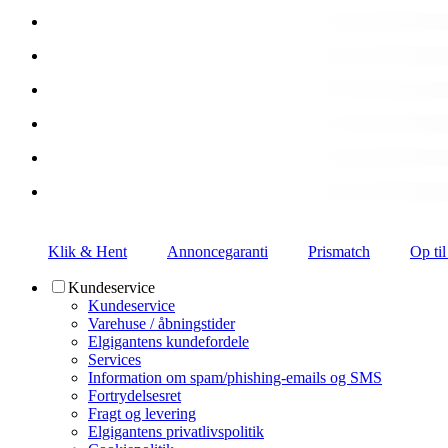
Klik & Hent
Annoncegaranti
Prismatch
Op til
Kundeservice
Kundeservice
Varehuse / åbningstider
Elgigantens kundefordele
Services
Information om spam/phishing-emails og SMS
Fortrydelsesret
Fragt og levering
Elgigantens privatlivspolitik