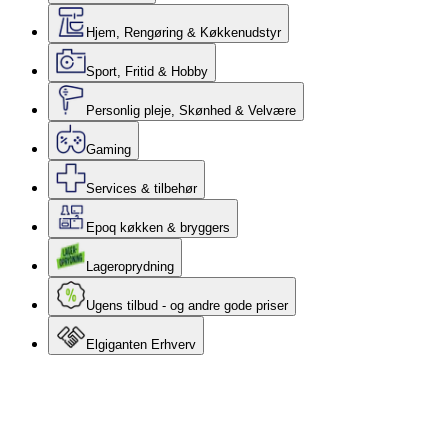
Hjem, Rengøring & Køkkenudstyr
Sport, Fritid & Hobby
Personlig pleje, Skønhed & Velvære
Gaming
Services & tilbehør
Epoq køkken & bryggers
Lageroprydning
Ugens tilbud - og andre gode priser
Elgiganten Erhverv