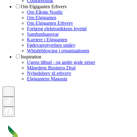
Cookiepolitik
Om Elgiganten Erhverv
Om Elkjøp Nordic
Om Elgiganten
Om Elgiganten Erhverv
Forlæng elektronikkens levetid
Samfundsansvar
Karriere i Elgiganten
Fødevarestyrelsen smiley
Whistleblowing i organisationen
Inspiration
Ugens tilbud - og andre gode priser
Månedens Business Deal
Nyhedsbrev til erhverv
Elgigantens Magasin