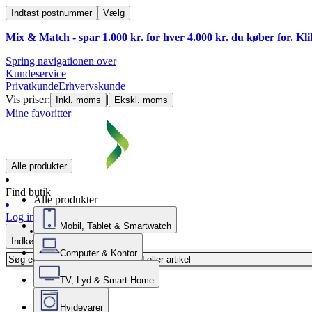
Indtast postnummer
Vælg
Mix & Match - spar 1.000 kr. for hver 4.000 kr. du køber for. Kl
Spring navigationen over
Kundeservice
Privatkunde
Erhvervskunde
Vis priser:
|
Inkl. moms
Ekskl. moms
Mine favoritter
Alle produkter
Find butik
Alle produkter
Log ind
Mobil, Tablet & Smartwatch
Indkøbskurv
Computer & Kontor
TV, Lyd & Smart Home
Hvidevarer