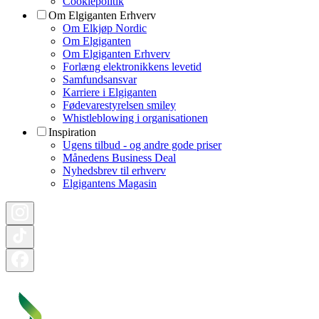
Cookiepolitik
Om Elgiganten Erhverv
Om Elkjøp Nordic
Om Elgiganten
Om Elgiganten Erhverv
Forlæng elektronikkens levetid
Samfundsansvar
Karriere i Elgiganten
Fødevarestyrelsen smiley
Whistleblowing i organisationen
Inspiration
Ugens tilbud - og andre gode priser
Månedens Business Deal
Nyhedsbrev til erhverv
Elgigantens Magasin