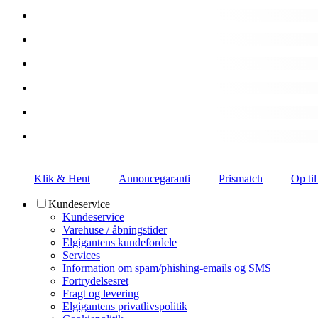
Klik & Hent
Annoncegaranti
Prismatch
Op til
Kundeservice
Kundeservice
Varehuse / åbningstider
Elgigantens kundefordele
Services
Information om spam/phishing-emails og SMS
Fortrydelsesret
Fragt og levering
Elgigantens privatlivspolitik