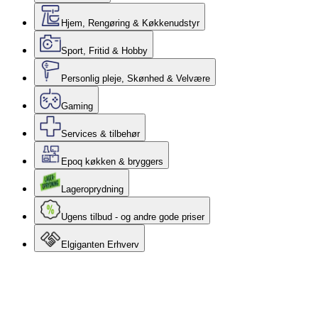
Hjem, Rengøring & Køkkenudstyr
Sport, Fritid & Hobby
Personlig pleje, Skønhed & Velvære
Gaming
Services & tilbehør
Epoq køkken & bryggers
Lageroprydning
Ugens tilbud - og andre gode priser
Elgiganten Erhverv