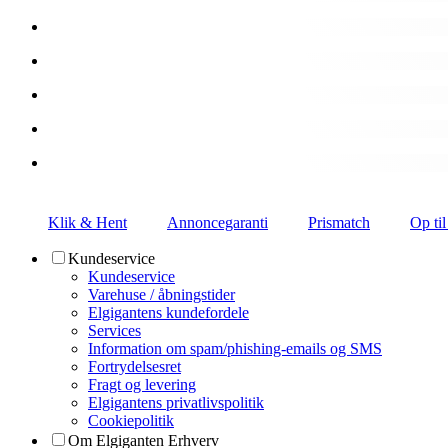
Klik & Hent
Annoncegaranti
Prismatch
Op til
Kundeservice
Kundeservice
Varehuse / åbningstider
Elgigantens kundefordele
Services
Information om spam/phishing-emails og SMS
Fortrydelsesret
Fragt og levering
Elgigantens privatlivspolitik
Cookiepolitik
Om Elgiganten Erhverv