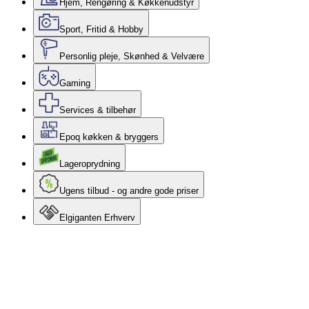
Hjem, Rengøring & Køkkenudstyr
Sport, Fritid & Hobby
Personlig pleje, Skønhed & Velvære
Gaming
Services & tilbehør
Epoq køkken & bryggers
Lageroprydning
Ugens tilbud - og andre gode priser
Elgiganten Erhverv