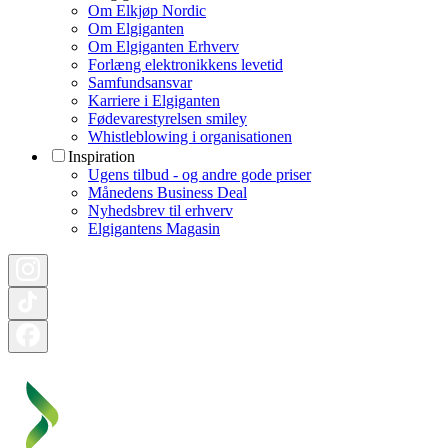
Om Elkjøp Nordic
Om Elgiganten
Om Elgiganten Erhverv
Forlæng elektronikkens levetid
Samfundsansvar
Karriere i Elgiganten
Fødevarestyrelsen smiley
Whistleblowing i organisationen
Inspiration
Ugens tilbud - og andre gode priser
Månedens Business Deal
Nyhedsbrev til erhverv
Elgigantens Magasin