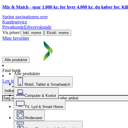
Mix & Match - spar 1.000 kr. for hver 4.000 kr. du køber for. Kl
Spring navigationen over
Kundeservice
Privatkunde
Erhvervskunde
Vis priser:
|
Inkl. moms
Ekskl. moms
Mine favoritter
Alle produkter
Find butik
Alle produkter
Log ind
Mobil, Tablet & Smartwatch
Indkøbskurv
Computer & Kontor
TV, Lyd & Smart Home
Hvidevarer