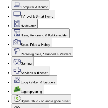
Computer & Kontor
TV, Lyd & Smart Home
Hvidevarer
Hjem, Rengøring & Køkkenudstyr
Sport, Fritid & Hobby
Personlig pleje, Skønhed & Velvære
Gaming
Services & tilbehør
Epoq køkken & bryggers
Lageroprydning
Ugens tilbud - og andre gode priser