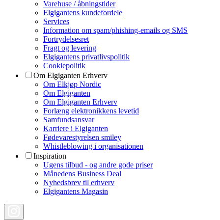
Varehuse / åbningstider
Elgigantens kundefordele
Services
Information om spam/phishing-emails og SMS
Fortrydelsesret
Fragt og levering
Elgigantens privatlivspolitik
Cookiepolitik
Om Elgiganten Erhverv
Om Elkjøp Nordic
Om Elgiganten
Om Elgiganten Erhverv
Forlæng elektronikkens levetid
Samfundsansvar
Karriere i Elgiganten
Fødevarestyrelsen smiley
Whistleblowing i organisationen
Inspiration
Ugens tilbud - og andre gode priser
Månedens Business Deal
Nyhedsbrev til erhverv
Elgigantens Magasin