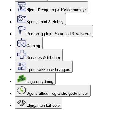
Hjem, Rengøring & Køkkenudstyr
Sport, Fritid & Hobby
Personlig pleje, Skønhed & Velvære
Gaming
Services & tilbehør
Epoq køkken & bryggers
Lageroprydning
Ugens tilbud - og andre gode priser
Elgiganten Erhverv