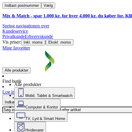
Indtast postnummer
Vælg
Mix & Match - spar 1.000 kr. for hver 4.000 kr. du køber for. Kl
Spring navigationen over
Kundeservice
Privatkunde
Erhvervskunde
Vis priser:
|
Inkl. moms
Ekskl. moms
Mine favoritter
Alle produkter
Find butik
Alle produkter
Log ind
Mobil, Tablet & Smartwatch
Indkøbskurv
Computer & Kontor
TV, Lyd & Smart Home
Hvidevarer