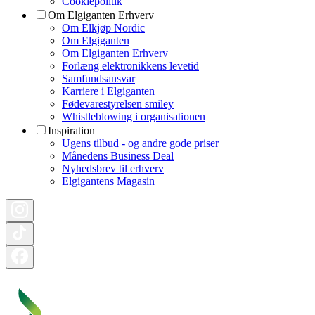
Cookiepolitik
Om Elgiganten Erhverv
Om Elkjøp Nordic
Om Elgiganten
Om Elgiganten Erhverv
Forlæng elektronikkens levetid
Samfundsansvar
Karriere i Elgiganten
Fødevarestyrelsen smiley
Whistleblowing i organisationen
Inspiration
Ugens tilbud - og andre gode priser
Månedens Business Deal
Nyhedsbrev til erhverv
Elgigantens Magasin