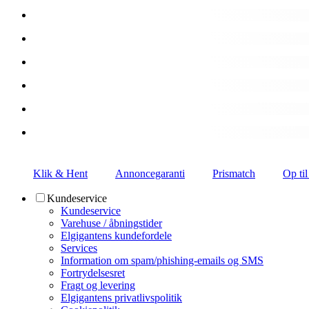
Klik & Hent
Annoncegaranti
Prismatch
Op til
Kundeservice
Kundeservice
Varehuse / åbningstider
Elgigantens kundefordele
Services
Information om spam/phishing-emails og SMS
Fortrydelsesret
Fragt og levering
Elgigantens privatlivspolitik