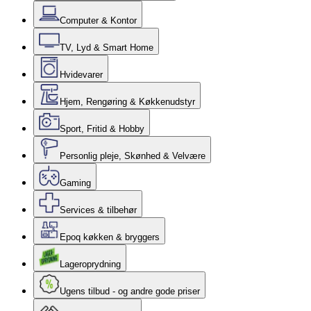
Computer & Kontor
TV, Lyd & Smart Home
Hvidevarer
Hjem, Rengøring & Køkkenudstyr
Sport, Fritid & Hobby
Personlig pleje, Skønhed & Velvære
Gaming
Services & tilbehør
Epoq køkken & bryggers
Lageroprydning
Ugens tilbud - og andre gode priser