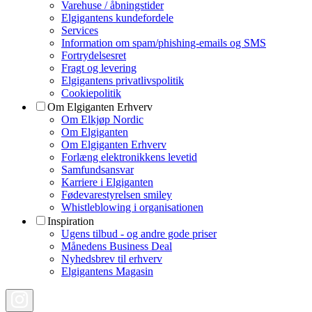
Varehuse / åbningstider
Elgigantens kundefordele
Services
Information om spam/phishing-emails og SMS
Fortrydelsesret
Fragt og levering
Elgigantens privatlivspolitik
Cookiepolitik
Om Elgiganten Erhverv
Om Elkjøp Nordic
Om Elgiganten
Om Elgiganten Erhverv
Forlæng elektronikkens levetid
Samfundsansvar
Karriere i Elgiganten
Fødevarestyrelsen smiley
Whistleblowing i organisationen
Inspiration
Ugens tilbud - og andre gode priser
Månedens Business Deal
Nyhedsbrev til erhverv
Elgigantens Magasin