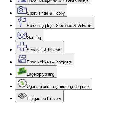
Hjem, Rengøring & Køkkenudstyr
Sport, Fritid & Hobby
Personlig pleje, Skønhed & Velvære
Gaming
Services & tilbehør
Epoq køkken & bryggers
Lageroprydning
Ugens tilbud - og andre gode priser
Elgiganten Erhverv