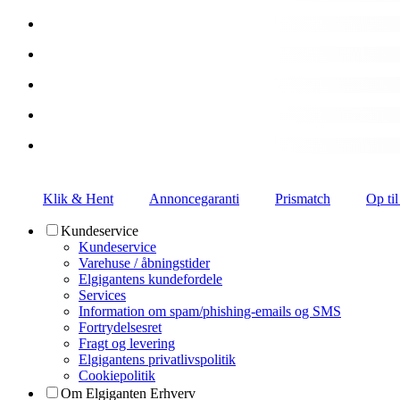
Klik & Hent
Annoncegaranti
Prismatch
Op til
Kundeservice
Kundeservice
Varehuse / åbningstider
Elgigantens kundefordele
Services
Information om spam/phishing-emails og SMS
Fortrydelsesret
Fragt og levering
Elgigantens privatlivspolitik
Cookiepolitik
Om Elgiganten Erhverv