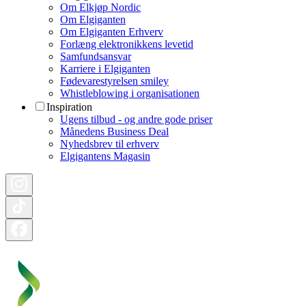
Om Elkjøp Nordic
Om Elgiganten
Om Elgiganten Erhverv
Forlæng elektronikkens levetid
Samfundsansvar
Karriere i Elgiganten
Fødevarestyrelsen smiley
Whistleblowing i organisationen
Inspiration
Ugens tilbud - og andre gode priser
Månedens Business Deal
Nyhedsbrev til erhverv
Elgigantens Magasin