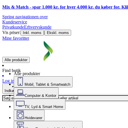
Mix & Match - spar 1.000 kr. for hver 4.000 kr. du køber for. Kl
Spring navigationen over
Kundeservice
Privatkunde
Erhvervskunde
Vis priser:
|
Inkl. moms
Ekskl. moms
Mine favoritter
Alle produkter
Find butik
Alle produkter
Log ind
Mobil, Tablet & Smartwatch
Indkøbskurv
Computer & Kontor
TV, Lyd & Smart Home
Hvidevarer