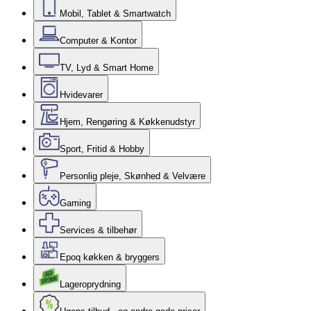
Mobil, Tablet & Smartwatch
Computer & Kontor
TV, Lyd & Smart Home
Hvidevarer
Hjem, Rengøring & Køkkenudstyr
Sport, Fritid & Hobby
Personlig pleje, Skønhed & Velvære
Gaming
Services & tilbehør
Epoq køkken & bryggers
Lageroprydning