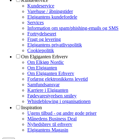
Kundeservice
Kundeservice
Varehuse / åbningstider
Elgigantens kundefordele
Services
Information om spam/phishing-emails og SMS
Fortrydelsesret
Fragt og levering
Elgigantens privatlivspolitik
Cookiepolitik
Om Elgiganten Erhverv
Om Elkjøp Nordic
Om Elgiganten
Om Elgiganten Erhverv
Forlæng elektronikkens levetid
Samfundsansvar
Karriere i Elgiganten
Fødevarestyrelsen smiley
Whistleblowing i organisationen
Inspiration
Ugens tilbud - og andre gode priser
Månedens Business Deal
Nyhedsbrev til erhverv
Elgigantens Magasin