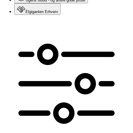
Ugens tilbud - og andre gode priser
Elgiganten Erhverv