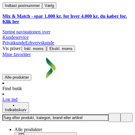
Indtast postnummer
Vælg
Mix & Match - spar 1.000 kr. for hver 4.000 kr. du køber for.
Klik
her
Spring navigationen over
Kundeservice
Privatkunde
Erhvervskunde
Vis priser:
|
Inkl. moms
Ekskl. moms
Mine favoritter
Alle produkter
Find butik
Log ind
Indkøbskurv
Alle produkter