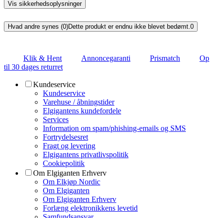
Vis sikkerhedsoplysninger
Hvad andre synes (0)
Dette produkt er endnu ikke blevet bedømt.
0
Klik & Hent
Annoncegaranti
Prismatch
Op
til 30 dages returret
Kundeservice
Kundeservice
Varehuse / åbningstider
Elgigantens kundefordele
Services
Information om spam/phishing-emails og SMS
Fortrydelsesret
Fragt og levering
Elgigantens privatlivspolitik
Cookiepolitik
Om Elgiganten Erhverv
Om Elkjøp Nordic
Om Elgiganten
Om Elgiganten Erhverv
Forlæng elektronikkens levetid
Samfundsansvar