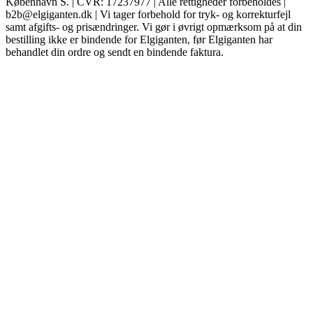
København S. | CVR: 17237977 | Alle rettigheder forbeholdes |
b2b@elgiganten.dk | Vi tager forbehold for tryk- og korrekturfejl
samt afgifts- og prisændringer. Vi gør i øvrigt opmærksom på at din
bestilling ikke er bindende for Elgiganten, før Elgiganten har
behandlet din ordre og sendt en bindende faktura.