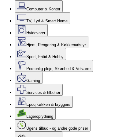
Computer & Kontor
TV, Lyd & Smart Home
Hvidevarer
Hjem, Rengøring & Køkkenudstyr
Sport, Fritid & Hobby
Personlig pleje, Skønhed & Velvære
Gaming
Services & tilbehør
Epoq køkken & bryggers
Lageroprydning
Ugens tilbud - og andre gode priser