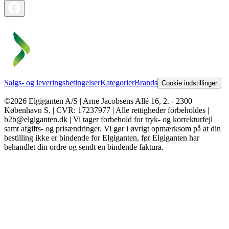
Salgs- og leveringsbetingelser
Kategorier
Brands
Cookie indstillinger
©2026 Elgiganten A/S | Arne Jacobsens Allé 16, 2. - 2300
København S. | CVR: 17237977 | Alle rettigheder forbeholdes |
b2b@elgiganten.dk | Vi tager forbehold for tryk- og korrekturfejl
samt afgifts- og prisændringer. Vi gør i øvrigt opmærksom på at din
bestilling ikke er bindende for Elgiganten, før Elgiganten har
behandlet din ordre og sendt en bindende faktura.