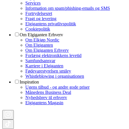
Services
Information om spam/phishing-emails og SMS
Fortrydelsesret
Fragt og levering
Elgigantens privatlivspolitik
Cookiepolitik
Om Elgiganten Erhverv
Om Elkjøp Nordic
Om Elgiganten
Om Elgiganten Erhverv
Forlæng elektronikkens levetid
Samfundsansvar
Karriere i Elgiganten
Fødevarestyrelsen smiley
Whistleblowing i organisationen
Inspiration
Ugens tilbud - og andre gode priser
Månedens Business Deal
Nyhedsbrev til erhverv
Elgigantens Magasin