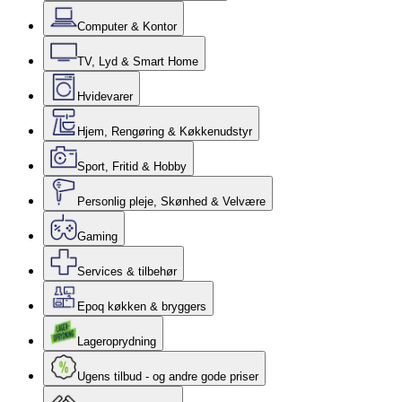
Computer & Kontor
TV, Lyd & Smart Home
Hvidevarer
Hjem, Rengøring & Køkkenudstyr
Sport, Fritid & Hobby
Personlig pleje, Skønhed & Velvære
Gaming
Services & tilbehør
Epoq køkken & bryggers
Lageroprydning
Ugens tilbud - og andre gode priser