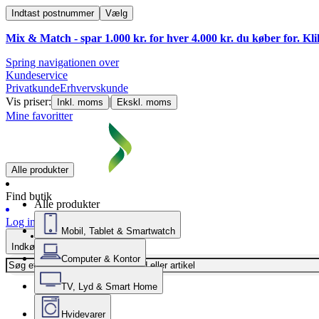
Indtast postnummer
Vælg
Mix & Match - spar 1.000 kr. for hver 4.000 kr. du køber for. Kl
Spring navigationen over
Kundeservice
Privatkunde
Erhvervskunde
Vis priser:
|
Inkl. moms
Ekskl. moms
Mine favoritter
Alle produkter
Find butik
Alle produkter
Log ind
Mobil, Tablet & Smartwatch
Indkøbskurv
Computer & Kontor
TV, Lyd & Smart Home
Hvidevarer