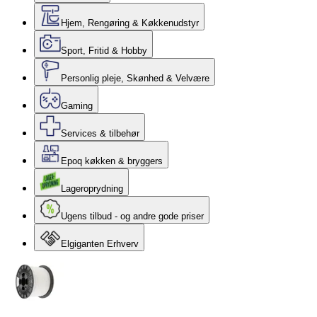
Hjem, Rengøring & Køkkenudstyr
Sport, Fritid & Hobby
Personlig pleje, Skønhed & Velvære
Gaming
Services & tilbehør
Epoq køkken & bryggers
Lageroprydning
Ugens tilbud - og andre gode priser
Elgiganten Erhverv