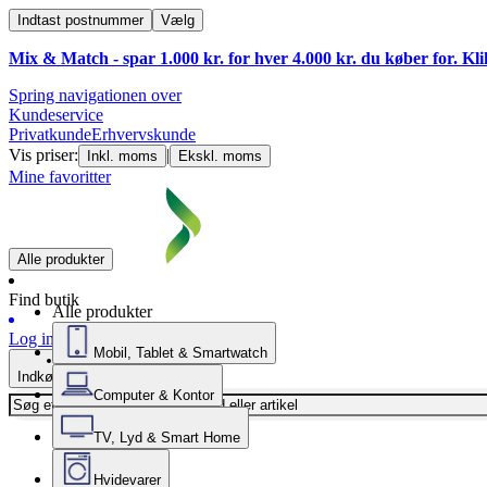
Indtast postnummer
Vælg
Mix & Match - spar 1.000 kr. for hver 4.000 kr. du køber for. Kl
Spring navigationen over
Kundeservice
Privatkunde
Erhvervskunde
Vis priser:
|
Inkl. moms
Ekskl. moms
Mine favoritter
Alle produkter
Find butik
Alle produkter
Log ind
Mobil, Tablet & Smartwatch
Indkøbskurv
Computer & Kontor
TV, Lyd & Smart Home
Hvidevarer