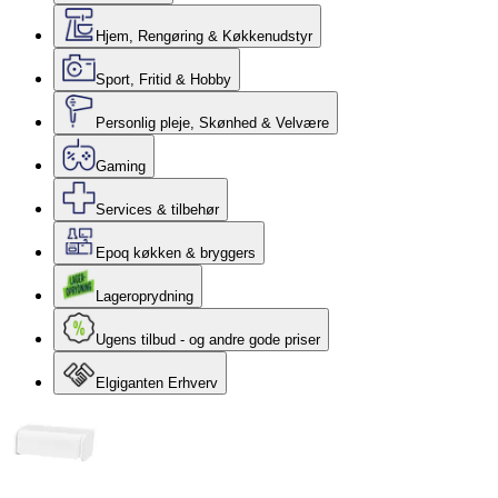
Hjem, Rengøring & Køkkenudstyr
Sport, Fritid & Hobby
Personlig pleje, Skønhed & Velvære
Gaming
Services & tilbehør
Epoq køkken & bryggers
Lageroprydning
Ugens tilbud - og andre gode priser
Elgiganten Erhverv