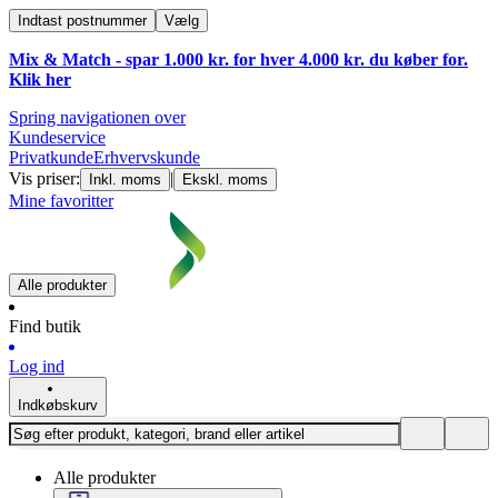
Indtast postnummer
Vælg
Mix & Match - spar 1.000 kr. for hver 4.000 kr. du køber for.
Klik
her
Spring navigationen over
Kundeservice
Privatkunde
Erhvervskunde
Vis priser:
|
Inkl. moms
Ekskl. moms
Mine favoritter
Alle produkter
Find butik
Log ind
Indkøbskurv
Alle produkter