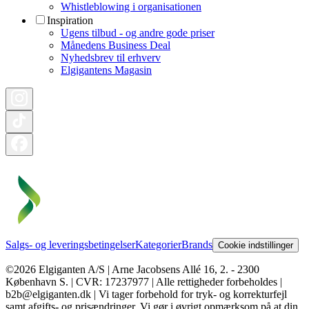
Whistleblowing i organisationen
Inspiration
Ugens tilbud - og andre gode priser
Månedens Business Deal
Nyhedsbrev til erhverv
Elgigantens Magasin
Salgs- og leveringsbetingelser
Kategorier
Brands
Cookie indstillinger
©2026 Elgiganten A/S | Arne Jacobsens Allé 16, 2. - 2300
København S. | CVR: 17237977 | Alle rettigheder forbeholdes |
b2b@elgiganten.dk | Vi tager forbehold for tryk- og korrekturfejl
samt afgifts- og prisændringer. Vi gør i øvrigt opmærksom på at din