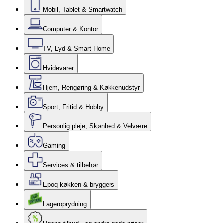
Mobil, Tablet & Smartwatch
Computer & Kontor
TV, Lyd & Smart Home
Hvidevarer
Hjem, Rengøring & Køkkenudstyr
Sport, Fritid & Hobby
Personlig pleje, Skønhed & Velvære
Gaming
Services & tilbehør
Epoq køkken & bryggers
Lageroprydning