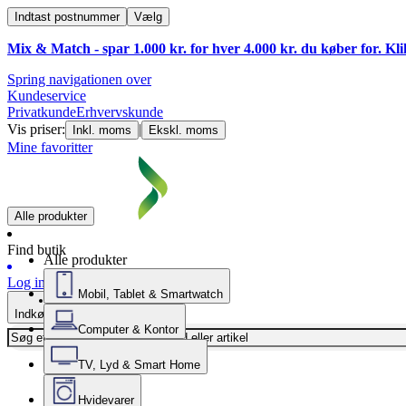
Indtast postnummer
Vælg
Mix & Match - spar 1.000 kr. for hver 4.000 kr. du køber for. Kl
Spring navigationen over
Kundeservice
Privatkunde
Erhvervskunde
Vis priser:
|
Inkl. moms
Ekskl. moms
Mine favoritter
Alle produkter
Find butik
Alle produkter
Log ind
Mobil, Tablet & Smartwatch
Indkøbskurv
Computer & Kontor
TV, Lyd & Smart Home
Hvidevarer