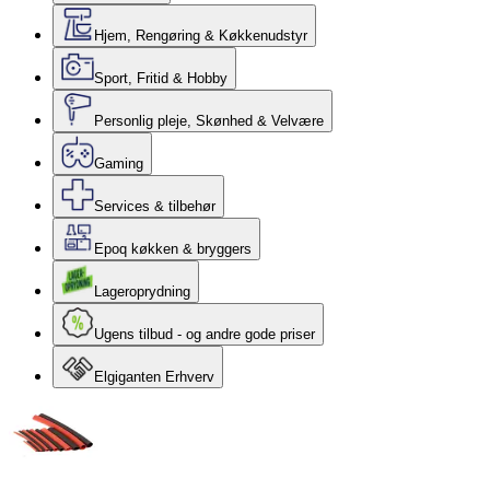
Hjem, Rengøring & Køkkenudstyr
Sport, Fritid & Hobby
Personlig pleje, Skønhed & Velvære
Gaming
Services & tilbehør
Epoq køkken & bryggers
Lageroprydning
Ugens tilbud - og andre gode priser
Elgiganten Erhverv