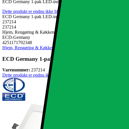
ECD Germany 1-pak LED-indbygget spotlight 12W erstatter 65W hal
Dette produkt er endnu ikke blevet bedømt.
0
ECD Germany 1-pak LED-indbygget spotlight 12W erstatter 65W hal
237214
237214
Hjem, Rengøring & Køkkenudstyr, El & belysning, Lamper & belys
ECD-Germany
4251171792348
Hjem, Rengøring & Køkkenudstyr
El & belysning
Lamper & belysnin
ECD Germany 1-pak LED-indbygget spotlight 12W ers
Varenummer:
237214
Dette produkt er endnu ikke blevet bedømt.
0