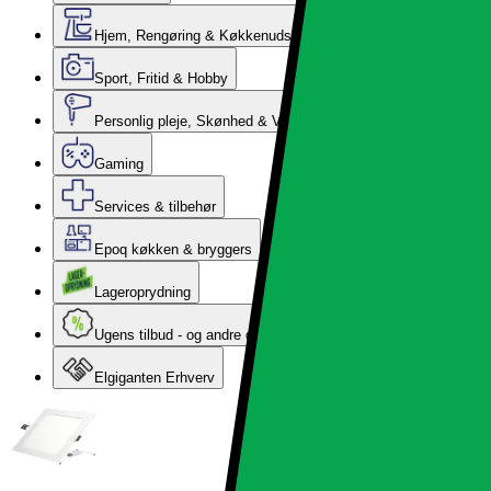
Hjem, Rengøring & Køkkenudstyr
Sport, Fritid & Hobby
Personlig pleje, Skønhed & Velvære
Gaming
Services & tilbehør
Epoq køkken & bryggers
Lageroprydning
Ugens tilbud - og andre gode priser
Elgiganten Erhverv