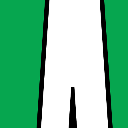
ogen - flad
ogen - flad
ning, LED-pære & elpære
g
LED-pære & elpære
tatter 65W halogen - flad