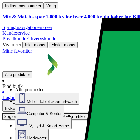
Indtast postnummer
Vælg
Mix & Match - spar 1.000 kr. for hver 4.000 kr. du køber for. Kl
Spring navigationen over
Kundeservice
Privatkunde
Erhvervskunde
Vis priser:
|
Inkl. moms
Ekskl. moms
Mine favoritter
Alle produkter
Find butik
Alle produkter
Log ind
Mobil, Tablet & Smartwatch
Indkøbskurv
Computer & Kontor
TV, Lyd & Smart Home
Hvidevarer