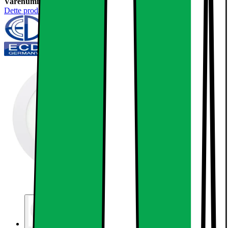
Varenummer:
238822
Dette produkt er endnu ikke blevet bedømt.
0