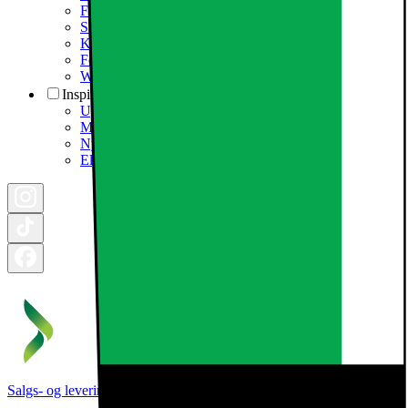
Forlæng elektronikkens levetid
Samfundsansvar
Karriere i Elgiganten
Fødevarestyrelsen smiley
Whistleblowing i organisationen
Inspiration
Ugens tilbud - og andre gode priser
Månedens Business Deal
Nyhedsbrev til erhverv
Elgigantens Magasin
Salgs- og leveringsbetingelser
Kategorier
Brands
Cookie indstillinger