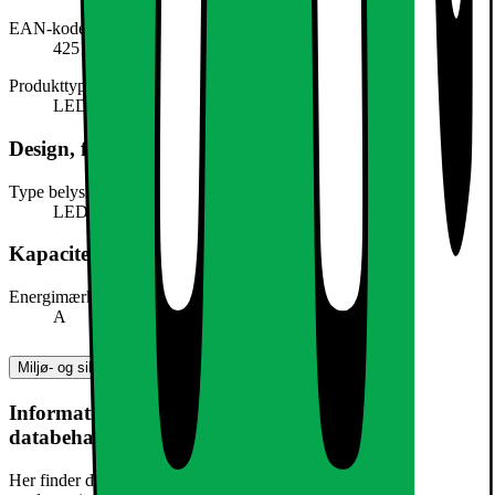
EAN-kode
4251171716160
Produkttype
LED-lys
Design, form og placering
Type belysning
LED
Kapacitet, forbrug og strøm
Energimærke
A
Miljø- og sikkerhedsoplysninger
Information om produktsikkerhed og
databehandling
Her finder du information om generel produktsikkerhed og