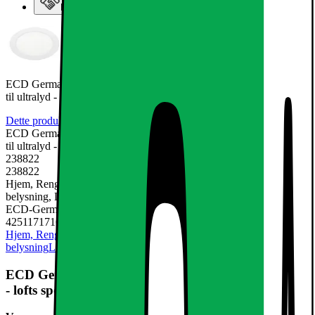
Elgiganten Erhverv
ECD Germany 6-pak LED-indbygget spotlight 12W - lofts spotlight
til ultralyd -
Dette produkt er endnu ikke blevet bedømt.
0
ECD Germany 6-pak LED-indbygget spotlight 12W - lofts spotlight
til ultralyd -
238822
238822
Hjem, Rengøring & Køkkenudstyr, El & belysning, Lamper &
belysning, LED-pære & elpære
ECD-Germany
4251171716160
Hjem, Rengøring & Køkkenudstyr
El & belysning
Lamper &
belysning
LED-pære & elpære
ECD Germany 6-pak LED-indbygget spotlight 12W
- lofts spotlight til ultralyd -