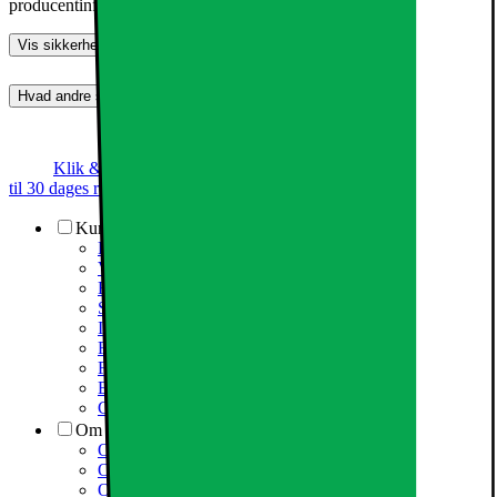
producentinformation
Vis sikkerhedsoplysninger
Hvad andre synes (0)
Dette produkt er endnu ikke blevet bedømt.
0
Klik & Hent
Annoncegaranti
Prismatch
Op
til 30 dages returret
Kundeservice
Kundeservice
Varehuse / åbningstider
Elgigantens kundefordele
Services
Information om spam/phishing-emails og SMS
Fortrydelsesret
Fragt og levering
Elgigantens privatlivspolitik
Cookiepolitik
Om Elgiganten Erhverv
Om Elkjøp Nordic
Om Elgiganten
Om Elgiganten Erhverv