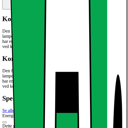
Kort om produktet
Den forsænkede lys LED med 12W er en ultra-tynd loftsplade
lamper af typen SMD 2835. Den eksisterende aluminium Armaturet
har en hvid, subtil montering. Perfekt til en stilfuld accent dit hjem
ved kold hvid glødende lyse pletter.
Læs mere om produktet
Kort om produktet
Den forsænkede lys LED med 12W er en ultra-tynd loftsplade
lamper af typen SMD 2835. Den eksisterende aluminium Armaturet
har en hvid, subtil montering. Perfekt til en stilfuld accent dit hjem
ved kold hvid glødende lyse pletter.
Læs mere om produktet
Specifikationer
Se alle specifikationer
Energimærkning
Produktdatablad
Dette produkt er ikke tilgængeligt