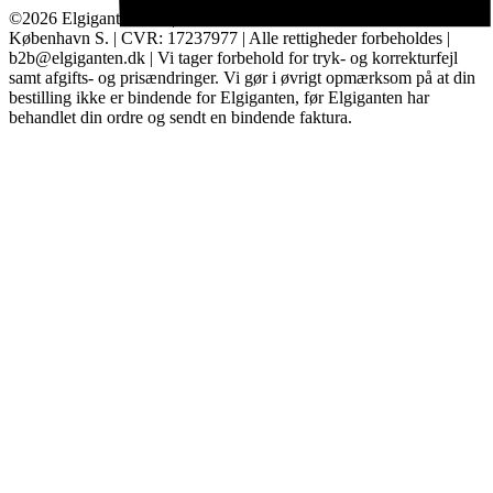
©2026 Elgiganten A/S | Arne Jacobsens Allé 16, 2. - 2300
København S. | CVR: 17237977 | Alle rettigheder forbeholdes |
b2b@elgiganten.dk | Vi tager forbehold for tryk- og korrekturfejl
samt afgifts- og prisændringer. Vi gør i øvrigt opmærksom på at din
bestilling ikke er bindende for Elgiganten, før Elgiganten har
behandlet din ordre og sendt en bindende faktura.