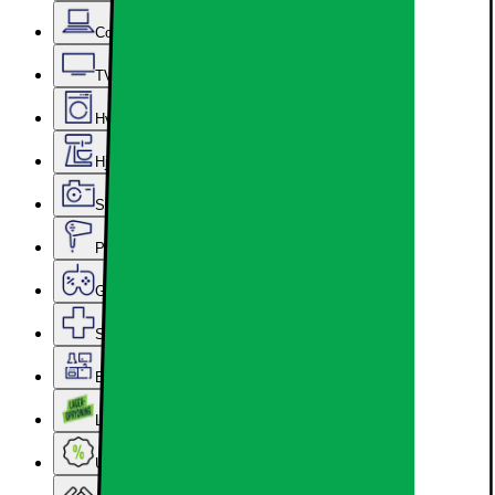
Computer & Kontor
TV, Lyd & Smart Home
Hvidevarer
Hjem, Rengøring & Køkkenudstyr
Sport, Fritid & Hobby
Personlig pleje, Skønhed & Velvære
Gaming
Services & tilbehør
Epoq køkken & bryggers
Lageroprydning
Ugens tilbud - og andre gode priser