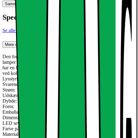
Sammenlign
Gem
Specifikationer
Se alle specifikationer
Mere om produktet
Den forsænkede lys LED med 12W er en ultra-tynd loftsplade
lamper af typen SMD 2835. Den eksisterende aluminium Armaturet
har en hvid, subtil montering. Perfekt til en stilfuld accent dit hjem
ved kold hvid glødende lyse pletter.
Lysstyrke: 735Lm (kold hvid)
Svarende til Halogen: 65W ca.
Strøm: 12W
Udskæring: mm omkring 155
Dybde: 20 mm
Form:
Emballage enhed (BxHxL): cm 21,5x3x18,5
Dimensioner af lampen (ØxHöhe) ca: 170x20 mm
LED seværdighed: SMD 2835
Farve på montering: hvid
Materiale: Aluminium