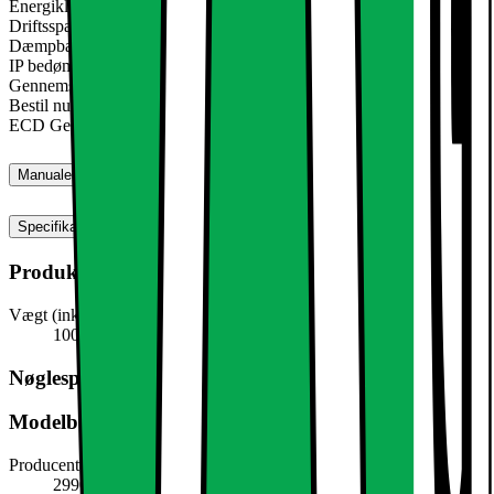
Energiklasse: A
Driftsspænding: 220-240 volt AC
Dæmpbar: nej
IP bedømmelse: IP44
Gennemsnitlig levetid: op til 10.000 timer
Bestil nu det hotteste form for loft belysning: LED forsænket lys
ECD Germany!
Manualer, downloads, garanti og support
Specifikationer
Produktmål
Vægt (inkl. emballage)
100,0 g
Nøglespecifikation
Modelbeskrivelse
Producentens varenummer
299017962