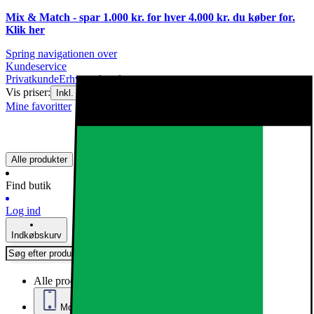
Mix & Match - spar 1.000 kr. for hver 4.000 kr. du køber for.
Klik
her
Spring navigationen over
Kundeservice
Privatkunde
Erhvervskunde
Vis priser:
|
Inkl. moms
Ekskl. moms
Mine favoritter
Alle produkter
Find butik
Log ind
Indkøbskurv
Alle produkter
Mobil, Tablet & Smartwatch