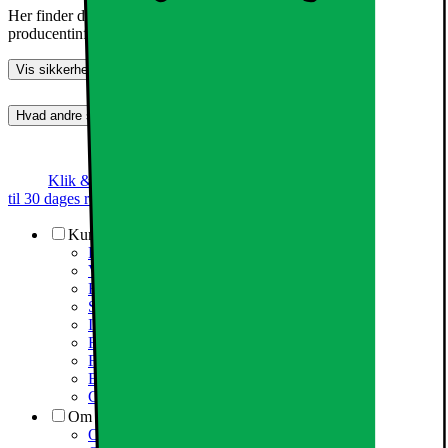
Her finder du information om generel produktsikkerhed og
producentinformation
Vis sikkerhedsoplysninger
Hvad andre synes (0)
Dette produkt er endnu ikke blevet bedømt.
0
Klik & Hent
Annoncegaranti
Prismatch
Op
til 30 dages returret
Kundeservice
Kundeservice
Varehuse / åbningstider
Elgigantens kundefordele
Services
Information om spam/phishing-emails og SMS
Fortrydelsesret
Fragt og levering
Elgigantens privatlivspolitik
Cookiepolitik
Om Elgiganten Erhverv
Om Elkjøp Nordic