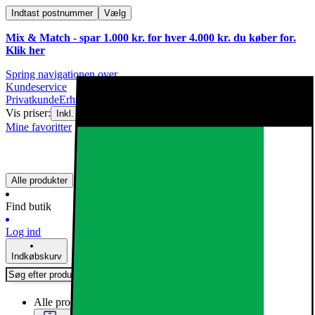
Indtast postnummer
Vælg
Mix & Match - spar 1.000 kr. for hver 4.000 kr. du køber for.
Klik
her
Spring navigationen over
Kundeservice
Privatkunde
Erhvervskunde
Vis priser:
|
Inkl. moms
Ekskl. moms
Mine favoritter
Alle produkter
Find butik
Log ind
Indkøbskurv
Alle produkter