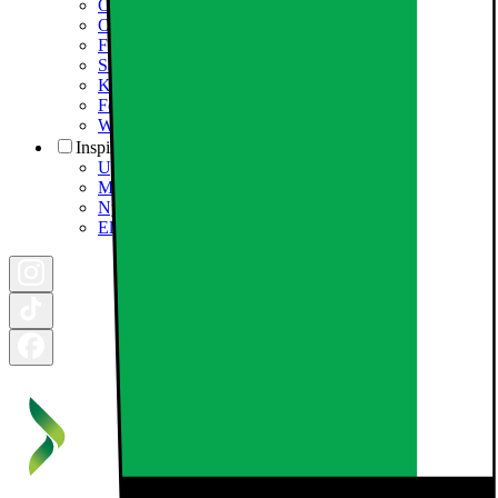
Om Elgiganten
Om Elgiganten Erhverv
Forlæng elektronikkens levetid
Samfundsansvar
Karriere i Elgiganten
Fødevarestyrelsen smiley
Whistleblowing i organisationen
Inspiration
Ugens tilbud - og andre gode priser
Månedens Business Deal
Nyhedsbrev til erhverv
Elgigantens Magasin