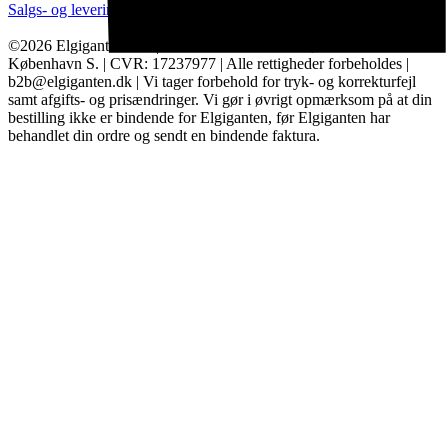
Salgs- og leveringsbetingelser
Kategorier
Brands
Cookie indstillinger
©2026 Elgiganten A/S | Arne Jacobsens Allé 16, 2. - 2300
København S. | CVR: 17237977 | Alle rettigheder forbeholdes |
b2b@elgiganten.dk | Vi tager forbehold for tryk- og korrekturfejl
samt afgifts- og prisændringer. Vi gør i øvrigt opmærksom på at din
bestilling ikke er bindende for Elgiganten, før Elgiganten har
behandlet din ordre og sendt en bindende faktura.