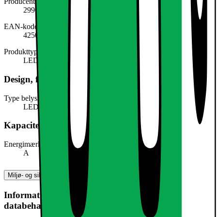
Producentens varenummer
299008808
EAN-kode
4250912422773
Produkttype
LED-lys
Design, form og placering
Type belysning
LED
Kapacitet, forbrug og strøm
Energimærke
A
Miljø- og sikkerhedsoplysninger
Information om produktsikkerhed og
databehandling