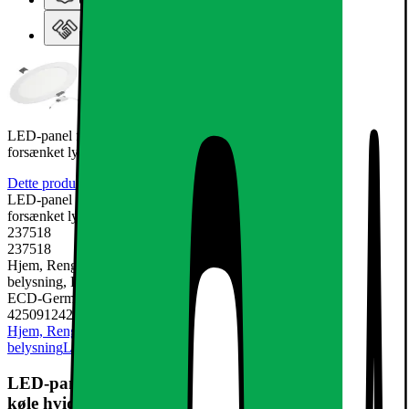
Ugens tilbud - og andre gode priser
Elgiganten Erhverv
LED-panel forsænket lampen lampe runde lys 12W køle hvid
forsænket lys
Dette produkt er endnu ikke blevet bedømt.
0
LED-panel forsænket lampen lampe runde lys 12W køle hvid
forsænket lys
237518
237518
Hjem, Rengøring & Køkkenudstyr, El & belysning, Lamper &
belysning, LED-pære & elpære
ECD-Germany
4250912422773
Hjem, Rengøring & Køkkenudstyr
El & belysning
Lamper &
belysning
LED-pære & elpære
LED-panel forsænket lampen lampe runde lys 12W
køle hvid forsænket lys