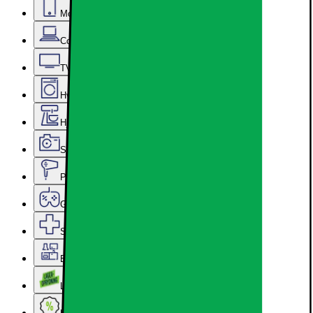
Mobil, Tablet & Smartwatch
Computer & Kontor
TV, Lyd & Smart Home
Hvidevarer
Hjem, Rengøring & Køkkenudstyr
Sport, Fritid & Hobby
Personlig pleje, Skønhed & Velvære
Gaming
Services & tilbehør
Epoq køkken & bryggers
Lageroprydning