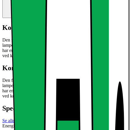
Kort om produktet
Den forsænkede lys LED med 12W er en ultra-tynd loftsplade
lamper af typen SMD 2835. Den eksisterende aluminium Armaturet
har en hvid, subtil montering. Perfekt til en stilfuld accent dit hjem
ved kold hvid glødende lyse pletter.
Læs mere om produktet
Kort om produktet
Den forsænkede lys LED med 12W er en ultra-tynd loftsplade
lamper af typen SMD 2835. Den eksisterende aluminium Armaturet
har en hvid, subtil montering. Perfekt til en stilfuld accent dit hjem
ved kold hvid glødende lyse pletter.
Læs mere om produktet
Specifikationer
Se alle specifikationer
Energimærkning
Produktdatablad