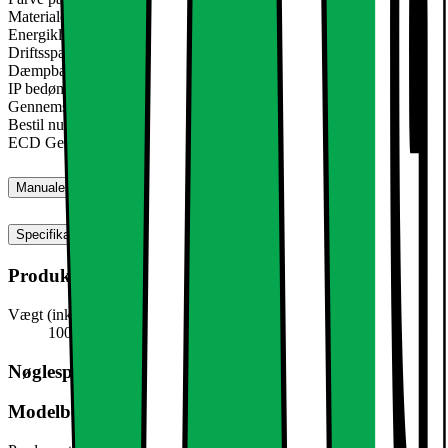
Materiale: Aluminium
Energiklasse: A
Driftsspænding: 220-240 volt AC
Dæmpbar: nej
IP bedømmelse: IP44
Gennemsnitlig levetid: op til 10.000 timer
Bestil nu det hotteste form for loft belysning: LED forsænket lys
ECD Germany!
Manualer, downloads, garanti og support
Specifikationer
Produktmål
Vægt (inkl. emballage)
100,0 g
Nøglespecifikation
Modelbeskrivelse