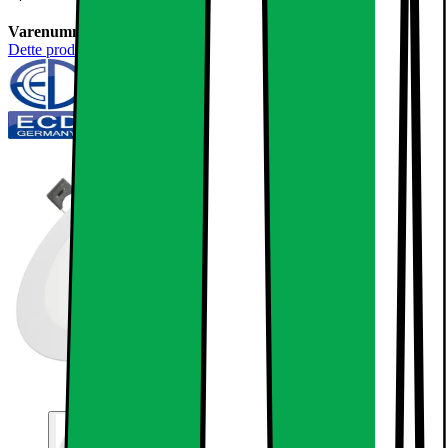
Varenummer:
237518
Dette produkt er endnu ikke blevet bedømt.
0