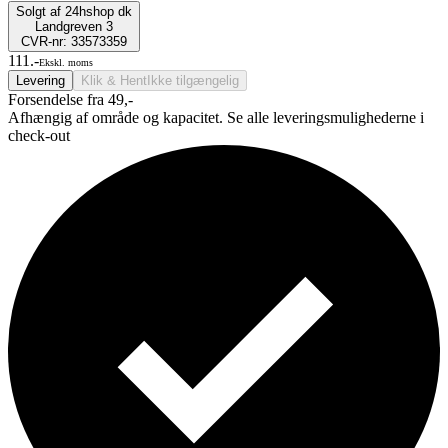
Solgt af
24hshop dk
Landgreven 3
CVR-nr: 33573359
111.-
Ekskl. moms
Levering
Klik & Hent
Ikke tilgængelig
Forsendelse fra 49,-
Afhængig af område og kapacitet. Se alle leveringsmulighederne i
check-out