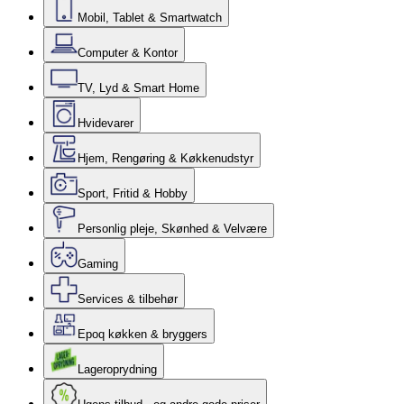
Mobil, Tablet & Smartwatch
Computer & Kontor
TV, Lyd & Smart Home
Hvidevarer
Hjem, Rengøring & Køkkenudstyr
Sport, Fritid & Hobby
Personlig pleje, Skønhed & Velvære
Gaming
Services & tilbehør
Epoq køkken & bryggers
Lageroprydning