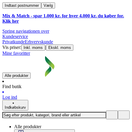
Indtast postnummer
Vælg
Mix & Match - spar 1.000 kr. for hver 4.000 kr. du køber for.
Klik
her
Spring navigationen over
Kundeservice
Privatkunde
Erhvervskunde
Vis priser:
|
Inkl. moms
Ekskl. moms
Mine favoritter
Alle produkter
Find butik
Log ind
Indkøbskurv
Alle produkter