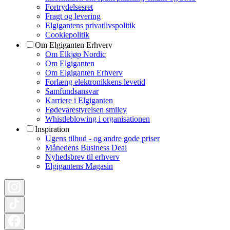
Fortrydelsesret
Fragt og levering
Elgigantens privatlivspolitik
Cookiepolitik
Om Elgiganten Erhverv
Om Elkjøp Nordic
Om Elgiganten
Om Elgiganten Erhverv
Forlæng elektronikkens levetid
Samfundsansvar
Karriere i Elgiganten
Fødevarestyrelsen smiley
Whistleblowing i organisationen
Inspiration
Ugens tilbud - og andre gode priser
Månedens Business Deal
Nyhedsbrev til erhverv
Elgigantens Magasin