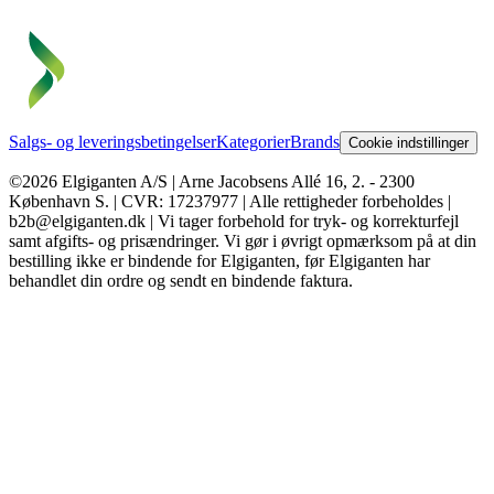
Salgs- og leveringsbetingelser
Kategorier
Brands
Cookie indstillinger
©2026 Elgiganten A/S | Arne Jacobsens Allé 16, 2. - 2300
København S. | CVR: 17237977 | Alle rettigheder forbeholdes |
b2b@elgiganten.dk | Vi tager forbehold for tryk- og korrekturfejl
samt afgifts- og prisændringer. Vi gør i øvrigt opmærksom på at din
bestilling ikke er bindende for Elgiganten, før Elgiganten har
behandlet din ordre og sendt en bindende faktura.