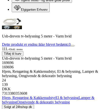
Ugens tilbud - og andre gode priser
Elgiganten Erhverv
Usb-dreven tv-belysning 5 meter - Varm hvid
Dette produkt er endnu ikke blevet bedømt.
0
111.-
Ekskl. moms
Tilføj til kurv
Usb-dreven tv-belysning 5 meter - Varm hvid
169696
169696
Hjem, Rengøring & Køkkenudstyr, El & belysning, Lamper &
belysning, Omgivende & dekorativ belysning
24
139
DKK
7313380353608
Hjem, Rengøring & Køkkenudstyr
El & belysning
Lamper &
belysning
Omgivende & dekorativ belysning
Solgt af
24hshop dk