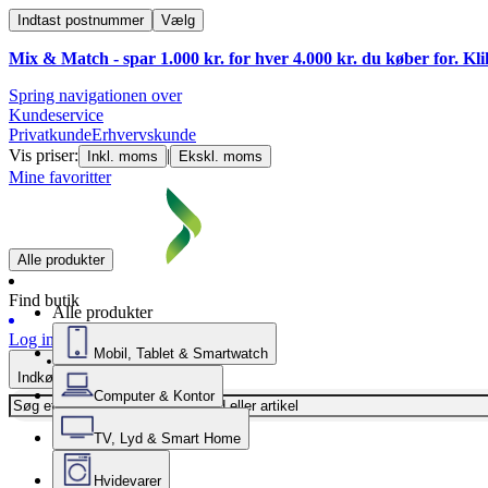
Indtast postnummer
Vælg
Mix & Match - spar 1.000 kr. for hver 4.000 kr. du køber for. Kl
Spring navigationen over
Kundeservice
Privatkunde
Erhvervskunde
Vis priser:
|
Inkl. moms
Ekskl. moms
Mine favoritter
Alle produkter
Find butik
Alle produkter
Log ind
Mobil, Tablet & Smartwatch
Indkøbskurv
Computer & Kontor
TV, Lyd & Smart Home
Hvidevarer