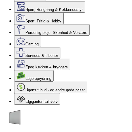
Hjem, Rengøring & Køkkenudstyr
Sport, Fritid & Hobby
Personlig pleje, Skønhed & Velvære
Gaming
Services & tilbehør
Epoq køkken & bryggers
Lageroprydning
Ugens tilbud - og andre gode priser
Elgiganten Erhverv