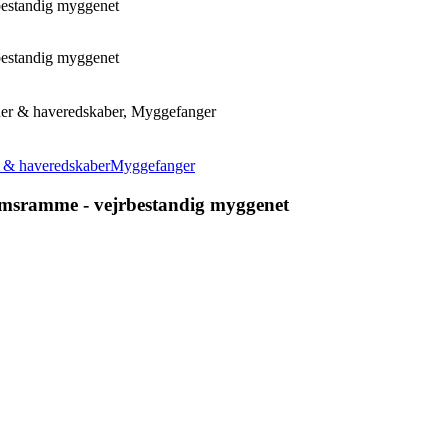
estandig myggenet
estandig myggenet
er & haveredskaber, Myggefanger
 & haveredskaber
Myggefanger
sramme - vejrbestandig myggenet