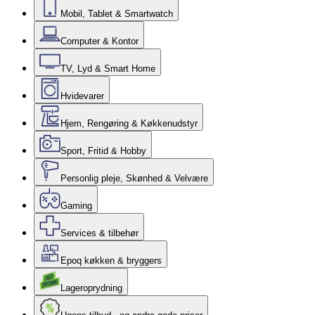
Mobil, Tablet & Smartwatch
Computer & Kontor
TV, Lyd & Smart Home
Hvidevarer
Hjem, Rengøring & Køkkenudstyr
Sport, Fritid & Hobby
Personlig pleje, Skønhed & Velvære
Gaming
Services & tilbehør
Epoq køkken & bryggers
Lageroprydning