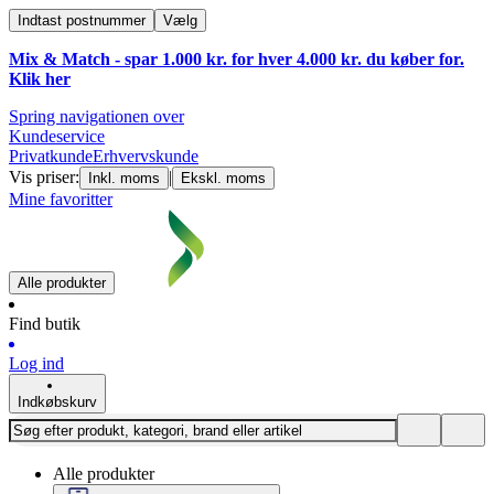
Indtast postnummer
Vælg
Mix & Match - spar 1.000 kr. for hver 4.000 kr. du køber for.
Klik
her
Spring navigationen over
Kundeservice
Privatkunde
Erhvervskunde
Vis priser:
|
Inkl. moms
Ekskl. moms
Mine favoritter
Alle produkter
Find butik
Log ind
Indkøbskurv
Alle produkter