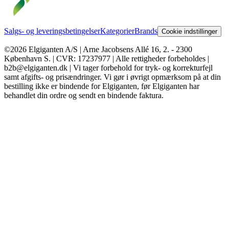
Salgs- og leveringsbetingelser
Kategorier
Brands
Cookie indstillinger
©2026 Elgiganten A/S | Arne Jacobsens Allé 16, 2. - 2300
København S. | CVR: 17237977 | Alle rettigheder forbeholdes |
b2b@elgiganten.dk | Vi tager forbehold for tryk- og korrekturfejl
samt afgifts- og prisændringer. Vi gør i øvrigt opmærksom på at din
bestilling ikke er bindende for Elgiganten, før Elgiganten har
behandlet din ordre og sendt en bindende faktura.