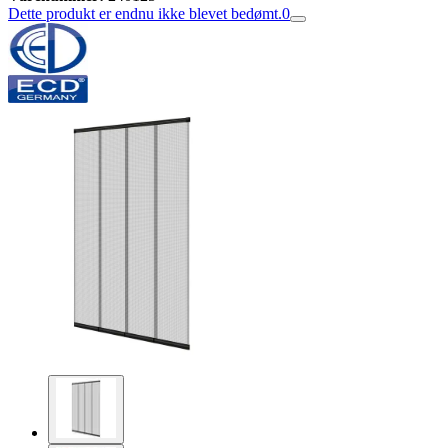
Dette produkt er endnu ikke blevet bedømt.
0