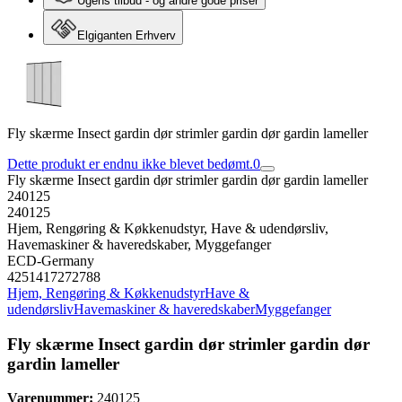
Ugens tilbud - og andre gode priser
Elgiganten Erhverv
Fly skærme Insect gardin dør strimler gardin dør gardin lameller
Dette produkt er endnu ikke blevet bedømt.
0
Fly skærme Insect gardin dør strimler gardin dør gardin lameller
240125
240125
Hjem, Rengøring & Køkkenudstyr, Have & udendørsliv,
Havemaskiner & haveredskaber, Myggefanger
ECD-Germany
4251417272788
Hjem, Rengøring & Køkkenudstyr
Have &
udendørsliv
Havemaskiner & haveredskaber
Myggefanger
Fly skærme Insect gardin dør strimler gardin dør
gardin lameller
Varenummer:
240125