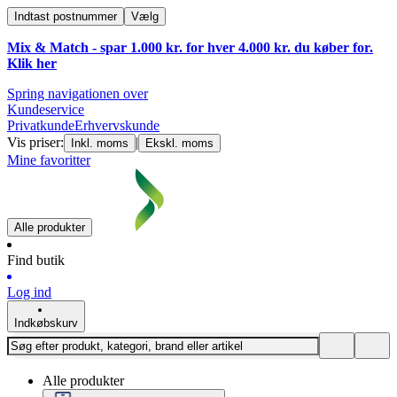
Indtast postnummer
Vælg
Mix & Match - spar 1.000 kr. for hver 4.000 kr. du køber for.
Klik
her
Spring navigationen over
Kundeservice
Privatkunde
Erhvervskunde
Vis priser:
|
Inkl. moms
Ekskl. moms
Mine favoritter
Alle produkter
Find butik
Log ind
Indkøbskurv
Alle produkter