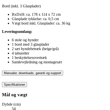
Bord (inkl. 3 Glasplader)
BxDxH: ca. 178 x 114 x 72 cm
Glasplade tykkelse: ca. 0,5 cm
Vægt bord inkl. Glasplader: ca. 36 kg
Leveringsomfang:
6 stole og hynder
1 bord med 3 glasplader
2 sæt hyndebetræk (beige/grå)
4 taburetter
1 beskyttelsesovertræk
Samlevejledning og montagesæt
Manualer, downloads, garanti og support
Specifikationer
Mål og vægt
Dybde (cm)
54