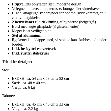
Højkvalitets polyrattan sæt i moderne design
Velegnet til have, altan, terrasse, lounge eller vinterhave
Bløde, aftagelige sædehynder for optimal siddekomfort, ca. 5
cm hyndetykkelse
2 betrækssæt til udskiftning
af hynderne (beige/grå)
Bord med ægte glasplade (3 glaselementer)
Meget let at vedligeholde
Stel af aluminium
Ryglænet kan klappes ned, så stolene kan skubbes ind under
bordet.
Inkl. beskyttelsesovertræk
Inkl. rustfri stålskruer
Tekniske detaljer:
Stol:
BxDxH: ca. 54 cm x 58 cm x 82 cm
Sæde: ca. 48 x 40 cm
Vægt: ca. 6 kg
Taburet:
BxDxH: ca. 45 cm x 45 cm x 33 cm
Vægt: ca. 2,2 kg