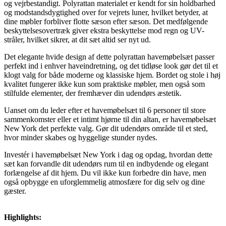
og vejrbestandigt. Polyrattan materialet er kendt for sin holdbarhed
og modstandsdygtighed over for vejrets luner, hvilket betyder, at
dine møbler forbliver flotte sæson efter sæson. Det medfølgende
beskyttelsesovertræk giver ekstra beskyttelse mod regn og UV-
stråler, hvilket sikrer, at dit sæt altid ser nyt ud.
Det elegante hvide design af dette polyrattan havemøbelsæt passer
perfekt ind i enhver haveindretning, og det tidløse look gør det til et
klogt valg for både moderne og klassiske hjem. Bordet og stole i høj
kvalitet fungerer ikke kun som praktiske møbler, men også som
stilfulde elementer, der fremhæver din udendørs æstetik.
Uanset om du leder efter et havemøbelsæt til 6 personer til store
sammenkomster eller et intimt hjørne til din altan, er havemøbelsæt
New York det perfekte valg. Gør dit udendørs område til et sted,
hvor minder skabes og hyggelige stunder nydes.
Investér i havemøbelsæt New York i dag og opdag, hvordan dette
sæt kan forvandle dit udendørs rum til en indbydende og elegant
forlængelse af dit hjem. Du vil ikke kun forbedre din have, men
også opbygge en uforglemmelig atmosfære for dig selv og dine
gæster.
Highlights: