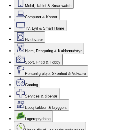
Mobil, Tablet & Smartwatch
Computer & Kontor
TV, Lyd & Smart Home
Hvidevarer
Hjem, Rengøring & Køkkenudstyr
Sport, Fritid & Hobby
Personlig pleje, Skønhed & Velvære
Gaming
Services & tilbehør
Epoq køkken & bryggers
Lageroprydning