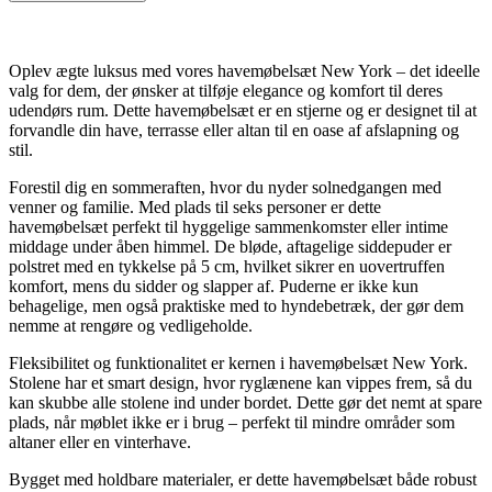
Oplev ægte luksus med vores havemøbelsæt New York – det ideelle
valg for dem, der ønsker at tilføje elegance og komfort til deres
udendørs rum. Dette havemøbelsæt er en stjerne og er designet til at
forvandle din have, terrasse eller altan til en oase af afslapning og
stil.
Forestil dig en sommeraften, hvor du nyder solnedgangen med
venner og familie. Med plads til seks personer er dette
havemøbelsæt perfekt til hyggelige sammenkomster eller intime
middage under åben himmel. De bløde, aftagelige siddepuder er
polstret med en tykkelse på 5 cm, hvilket sikrer en uovertruffen
komfort, mens du sidder og slapper af. Puderne er ikke kun
behagelige, men også praktiske med to hyndebetræk, der gør dem
nemme at rengøre og vedligeholde.
Fleksibilitet og funktionalitet er kernen i havemøbelsæt New York.
Stolene har et smart design, hvor ryglænene kan vippes frem, så du
kan skubbe alle stolene ind under bordet. Dette gør det nemt at spare
plads, når møblet ikke er i brug – perfekt til mindre områder som
altaner eller en vinterhave.
Bygget med holdbare materialer, er dette havemøbelsæt både robust