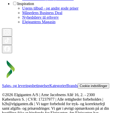
Inspiration
Ugens tilbud - og andre gode priser
Månedens Business Deal
Nyhedsbrev til erhverv
Elgigantens Magasin
Salgs- og leveringsbetingelser
Kategorier
Brands
Cookie indstillinger
©2026 Elgiganten A/S | Arne Jacobsens Allé 16, 2. - 2300
København S. | CVR: 17237977 | Alle rettigheder forbeholdes |
b2b@elgiganten.dk | Vi tager forbehold for tryk- og korrekturfejl
samt afgifts- og prisændringer. Vi gør i øvrigt opmærksom på at din
bestilling ikke er bindende for Elgiganten, før Elgiganten har