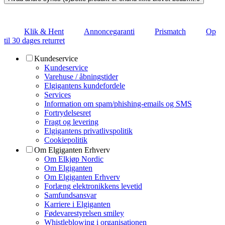
Klik & Hent
Annoncegaranti
Prismatch
Op
til 30 dages returret
Kundeservice
Kundeservice
Varehuse / åbningstider
Elgigantens kundefordele
Services
Information om spam/phishing-emails og SMS
Fortrydelsesret
Fragt og levering
Elgigantens privatlivspolitik
Cookiepolitik
Om Elgiganten Erhverv
Om Elkjøp Nordic
Om Elgiganten
Om Elgiganten Erhverv
Forlæng elektronikkens levetid
Samfundsansvar
Karriere i Elgiganten
Fødevarestyrelsen smiley
Whistleblowing i organisationen