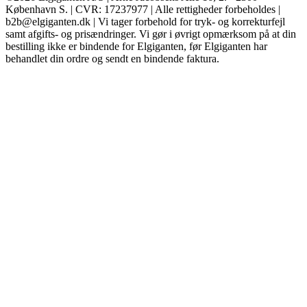
København S. | CVR: 17237977 | Alle rettigheder forbeholdes |
b2b@elgiganten.dk | Vi tager forbehold for tryk- og korrekturfejl
samt afgifts- og prisændringer. Vi gør i øvrigt opmærksom på at din
bestilling ikke er bindende for Elgiganten, før Elgiganten har
behandlet din ordre og sendt en bindende faktura.