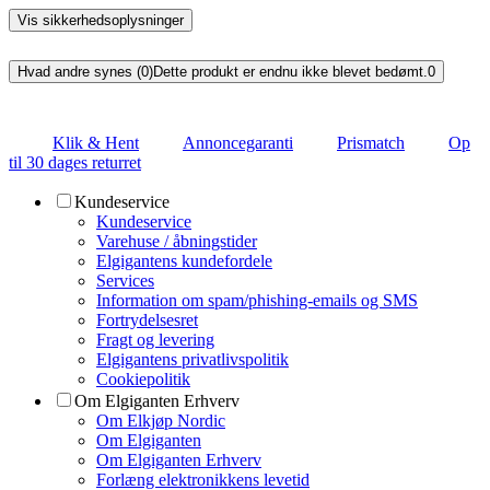
Vis sikkerhedsoplysninger
Hvad andre synes (0)
Dette produkt er endnu ikke blevet bedømt.
0
Klik & Hent
Annoncegaranti
Prismatch
Op
til 30 dages returret
Kundeservice
Kundeservice
Varehuse / åbningstider
Elgigantens kundefordele
Services
Information om spam/phishing-emails og SMS
Fortrydelsesret
Fragt og levering
Elgigantens privatlivspolitik
Cookiepolitik
Om Elgiganten Erhverv
Om Elkjøp Nordic
Om Elgiganten
Om Elgiganten Erhverv
Forlæng elektronikkens levetid