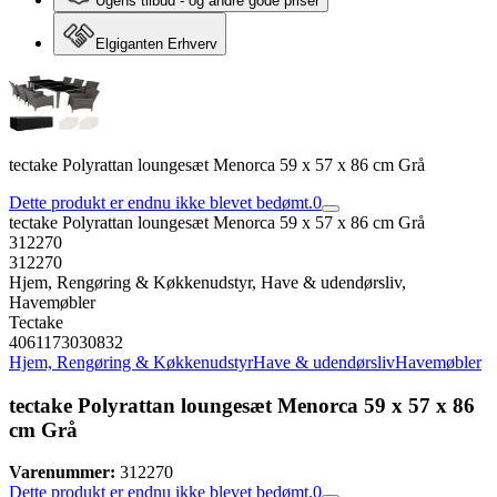
Ugens tilbud - og andre gode priser
Elgiganten Erhverv
tectake Polyrattan loungesæt Menorca 59 x 57 x 86 cm Grå
Dette produkt er endnu ikke blevet bedømt.
0
tectake Polyrattan loungesæt Menorca 59 x 57 x 86 cm Grå
312270
312270
Hjem, Rengøring & Køkkenudstyr, Have & udendørsliv,
Havemøbler
Tectake
4061173030832
Hjem, Rengøring & Køkkenudstyr
Have & udendørsliv
Havemøbler
tectake Polyrattan loungesæt Menorca 59 x 57 x 86
cm Grå
Varenummer:
312270
Dette produkt er endnu ikke blevet bedømt.
0