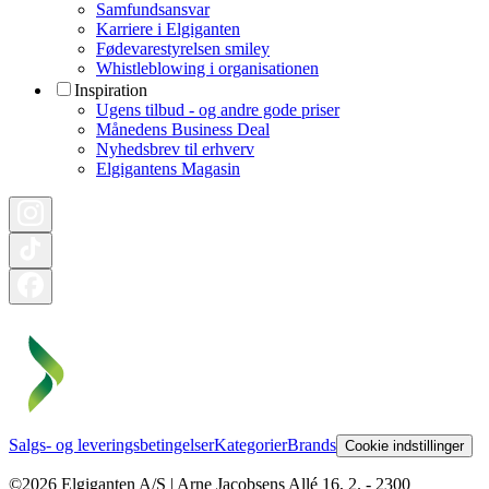
Samfundsansvar
Karriere i Elgiganten
Fødevarestyrelsen smiley
Whistleblowing i organisationen
Inspiration
Ugens tilbud - og andre gode priser
Månedens Business Deal
Nyhedsbrev til erhverv
Elgigantens Magasin
Salgs- og leveringsbetingelser
Kategorier
Brands
Cookie indstillinger
©2026 Elgiganten A/S | Arne Jacobsens Allé 16, 2. - 2300