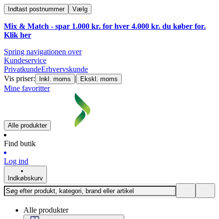
Indtast postnummer
Vælg
Mix & Match - spar 1.000 kr. for hver 4.000 kr. du køber for.
Klik
her
Spring navigationen over
Kundeservice
Privatkunde
Erhvervskunde
Vis priser:
|
Inkl. moms
Ekskl. moms
Mine favoritter
Alle produkter
Find butik
Log ind
Indkøbskurv
Alle produkter