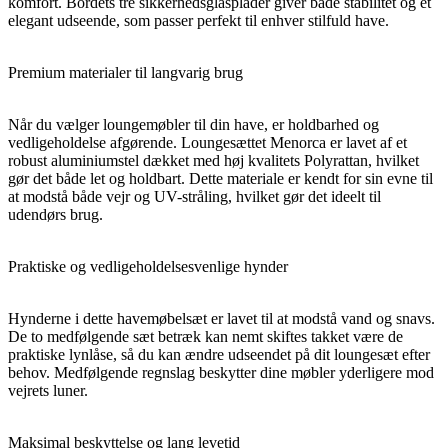
komfort. Bordets tre sikkerhedsglasplader giver både stabilitet og et
elegant udseende, som passer perfekt til enhver stilfuld have.
Premium materialer til langvarig brug
Når du vælger loungemøbler til din have, er holdbarhed og
vedligeholdelse afgørende. Loungesættet Menorca er lavet af et
robust aluminiumstel dækket med høj kvalitets Polyrattan, hvilket
gør det både let og holdbart. Dette materiale er kendt for sin evne til
at modstå både vejr og UV-stråling, hvilket gør det ideelt til
udendørs brug.
Praktiske og vedligeholdelsesvenlige hynder
Hynderne i dette havemøbelsæt er lavet til at modstå vand og snavs.
De to medfølgende sæt betræk kan nemt skiftes takket være de
praktiske lynlåse, så du kan ændre udseendet på dit loungesæt efter
behov. Medfølgende regnslag beskytter dine møbler yderligere mod
vejrets luner.
Maksimal beskyttelse og lang levetid