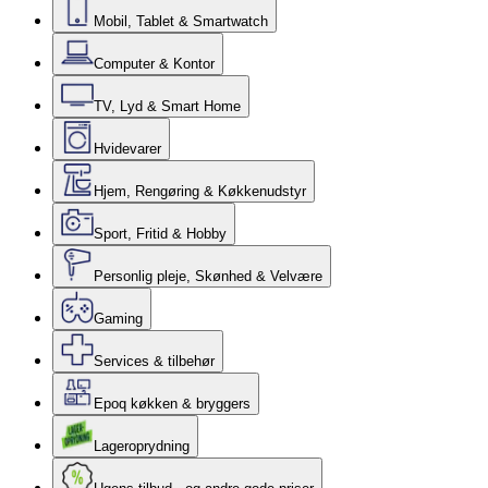
Mobil, Tablet & Smartwatch
Computer & Kontor
TV, Lyd & Smart Home
Hvidevarer
Hjem, Rengøring & Køkkenudstyr
Sport, Fritid & Hobby
Personlig pleje, Skønhed & Velvære
Gaming
Services & tilbehør
Epoq køkken & bryggers
Lageroprydning