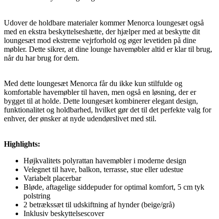
Udover de holdbare materialer kommer Menorca loungesæt også
med en ekstra beskyttelseshætte, der hjælper med at beskytte dit
loungesæt mod ekstreme vejrforhold og øger levetiden på dine
møbler. Dette sikrer, at dine lounge havemøbler altid er klar til brug,
når du har brug for dem.
Med dette loungesæt Menorca får du ikke kun stilfulde og
komfortable havemøbler til haven, men også en løsning, der er
bygget til at holde. Dette loungesæt kombinerer elegant design,
funktionalitet og holdbarhed, hvilket gør det til det perfekte valg for
enhver, der ønsker at nyde udendørslivet med stil.
Highlights:
Højkvalitets polyrattan havemøbler i moderne design
Velegnet til have, balkon, terrasse, stue eller udestue
Variabelt placerbar
Bløde, aftagelige siddepuder for optimal komfort, 5 cm tyk
polstring
2 betrækssæt til udskiftning af hynder (beige/grå)
Inklusiv beskyttelsescover