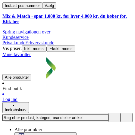
Indtast postnummer
Vælg
Mix & Match - spar 1.000 kr. for hver 4.000 kr. du køber for.
Klik
her
Spring navigationen over
Kundeservice
Privatkunde
Erhvervskunde
Vis priser:
|
Inkl. moms
Ekskl. moms
Mine favoritter
Alle produkter
Find butik
Log ind
Indkøbskurv
Alle produkter