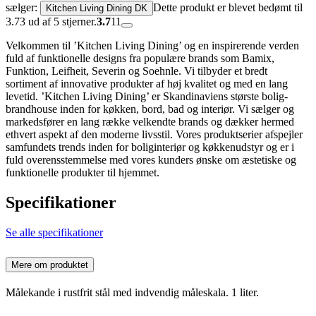
sælger:
Dette produkt er blevet bedømt til
Kitchen Living Dining DK
3.73 ud af 5 stjerner.
3.7
11
Velkommen til ’Kitchen Living Dining’ og en inspirerende verden
fuld af funktionelle designs fra populære brands som Bamix,
Funktion, Leifheit, Severin og Soehnle. Vi tilbyder et bredt
sortiment af innovative produkter af høj kvalitet og med en lang
levetid. ’Kitchen Living Dining’ er Skandinaviens største bolig-
brandhouse inden for køkken, bord, bad og interiør. Vi sælger og
markedsfører en lang række velkendte brands og dækker hermed
ethvert aspekt af den moderne livsstil. Vores produktserier afspejler
samfundets trends inden for boliginteriør og køkkenudstyr og er i
fuld overensstemmelse med vores kunders ønske om æstetiske og
funktionelle produkter til hjemmet.
Specifikationer
Se alle specifikationer
Mere om produktet
Målekande i rustfrit stål med indvendig måleskala. 1 liter.