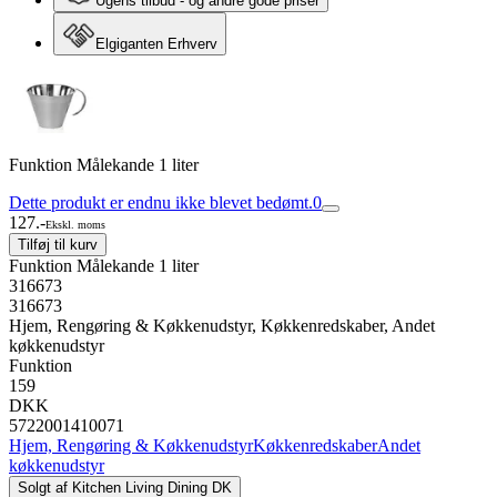
Ugens tilbud - og andre gode priser
Elgiganten Erhverv
Funktion Målekande 1 liter
Dette produkt er endnu ikke blevet bedømt.
0
127.-
Ekskl. moms
Tilføj til kurv
Funktion Målekande 1 liter
316673
316673
Hjem, Rengøring & Køkkenudstyr, Køkkenredskaber, Andet
køkkenudstyr
Funktion
159
DKK
5722001410071
Hjem, Rengøring & Køkkenudstyr
Køkkenredskaber
Andet
køkkenudstyr
Solgt af
Kitchen Living Dining DK