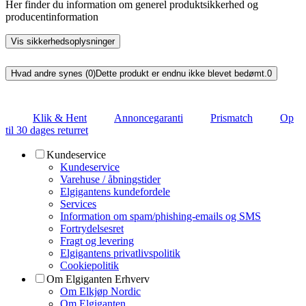
Her finder du information om generel produktsikkerhed og
producentinformation
Vis sikkerhedsoplysninger
Hvad andre synes (0)
Dette produkt er endnu ikke blevet bedømt.
0
Klik & Hent
Annoncegaranti
Prismatch
Op
til 30 dages returret
Kundeservice
Kundeservice
Varehuse / åbningstider
Elgigantens kundefordele
Services
Information om spam/phishing-emails og SMS
Fortrydelsesret
Fragt og levering
Elgigantens privatlivspolitik
Cookiepolitik
Om Elgiganten Erhverv
Om Elkjøp Nordic
Om Elgiganten