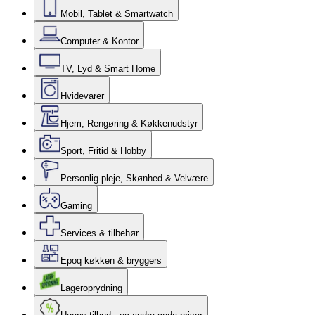
Mobil, Tablet & Smartwatch
Computer & Kontor
TV, Lyd & Smart Home
Hvidevarer
Hjem, Rengøring & Køkkenudstyr
Sport, Fritid & Hobby
Personlig pleje, Skønhed & Velvære
Gaming
Services & tilbehør
Epoq køkken & bryggers
Lageroprydning