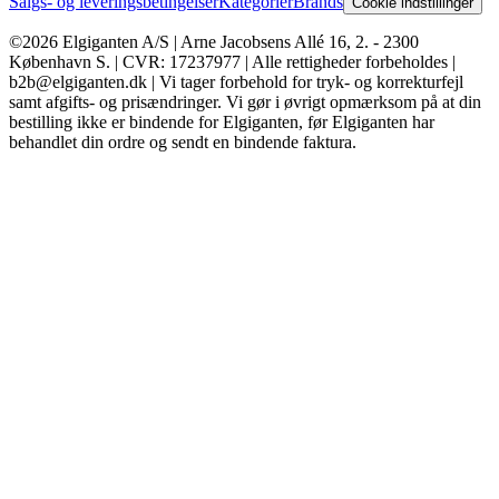
Salgs- og leveringsbetingelser
Kategorier
Brands
Cookie indstillinger
©2026 Elgiganten A/S | Arne Jacobsens Allé 16, 2. - 2300
København S. | CVR: 17237977 | Alle rettigheder forbeholdes |
b2b@elgiganten.dk | Vi tager forbehold for tryk- og korrekturfejl
samt afgifts- og prisændringer. Vi gør i øvrigt opmærksom på at din
bestilling ikke er bindende for Elgiganten, før Elgiganten har
behandlet din ordre og sendt en bindende faktura.