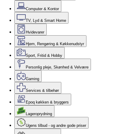
Computer & Kontor
TV, Lyd & Smart Home
Hvidevarer
Hjem, Rengøring & Køkkenudstyr
Sport, Fritid & Hobby
Personlig pleje, Skønhed & Velvære
Gaming
Services & tilbehør
Epoq køkken & bryggers
Lageroprydning
Ugens tilbud - og andre gode priser