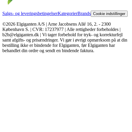
Salgs- og leveringsbetingelser
Kategorier
Brands
Cookie indstillinger
©2026 Elgiganten A/S | Arne Jacobsens Allé 16, 2. - 2300
København S. | CVR: 17237977 | Alle rettigheder forbeholdes |
b2b@elgiganten.dk | Vi tager forbehold for tryk- og korrekturfejl
samt afgifts- og prisændringer. Vi gør i øvrigt opmærksom på at din
bestilling ikke er bindende for Elgiganten, før Elgiganten har
behandlet din ordre og sendt en bindende faktura.