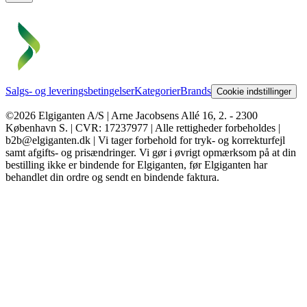
Salgs- og leveringsbetingelser
Kategorier
Brands
Cookie indstillinger
©2026 Elgiganten A/S | Arne Jacobsens Allé 16, 2. - 2300
København S. | CVR: 17237977 | Alle rettigheder forbeholdes |
b2b@elgiganten.dk | Vi tager forbehold for tryk- og korrekturfejl
samt afgifts- og prisændringer. Vi gør i øvrigt opmærksom på at din
bestilling ikke er bindende for Elgiganten, før Elgiganten har
behandlet din ordre og sendt en bindende faktura.