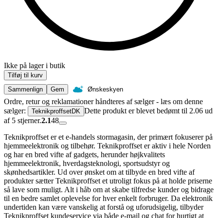
Ikke på lager i butik
Tilføj til kurv
Sammenlign
Gem
Ønskeskyen
Ordre, retur og reklamationer håndteres af sælger - læs om denne
sælger:
Dette produkt er blevet bedømt til 2.06 ud
TeknikproffsetDK
af 5 stjerner.
2.1
48
Teknikproffset er et e-handels stormagasin, der primært fokuserer på
hjemmeelektronik og tilbehør. Teknikproffset er aktiv i hele Norden
og har en bred vifte af gadgets, herunder højkvalitets
hjemmeelektronik, hverdagsteknologi, sportsudstyr og
skønhedsartikler. Ud over ønsket om at tilbyde en bred vifte af
produkter sætter Teknikproffset et utroligt fokus på at holde priserne
så lave som muligt. Alt i håb om at skabe tilfredse kunder og bidrage
til en bedre samlet oplevelse for hver enkelt forbruger. Da elektronik
undertiden kan være vanskelig at forstå og uforudsigelig, tilbyder
Teknikproffset kundeservice via både e-mail og chat for hurtigt at