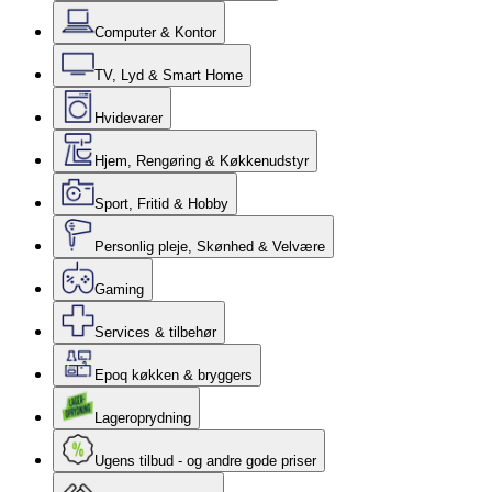
Computer & Kontor
TV, Lyd & Smart Home
Hvidevarer
Hjem, Rengøring & Køkkenudstyr
Sport, Fritid & Hobby
Personlig pleje, Skønhed & Velvære
Gaming
Services & tilbehør
Epoq køkken & bryggers
Lageroprydning
Ugens tilbud - og andre gode priser