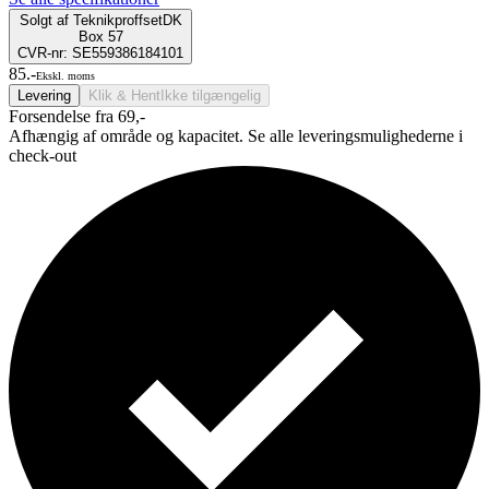
Solgt af
TeknikproffsetDK
Box 57
CVR-nr: SE559386184101
85.-
Ekskl. moms
Levering
Klik & Hent
Ikke tilgængelig
Forsendelse fra 69,-
Afhængig af område og kapacitet. Se alle leveringsmulighederne i
check-out