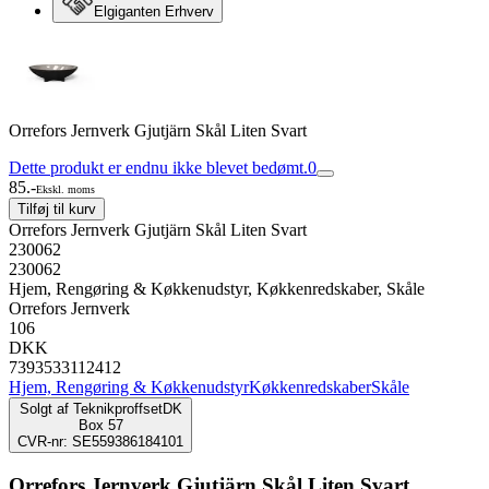
Elgiganten Erhverv
Orrefors Jernverk Gjutjärn Skål Liten Svart
Dette produkt er endnu ikke blevet bedømt.
0
85.-
Ekskl. moms
Tilføj til kurv
Orrefors Jernverk Gjutjärn Skål Liten Svart
230062
230062
Hjem, Rengøring & Køkkenudstyr, Køkkenredskaber, Skåle
Orrefors Jernverk
106
DKK
7393533112412
Hjem, Rengøring & Køkkenudstyr
Køkkenredskaber
Skåle
Solgt af
TeknikproffsetDK
Box 57
CVR-nr: SE559386184101
Orrefors Jernverk Gjutjärn Skål Liten Svart