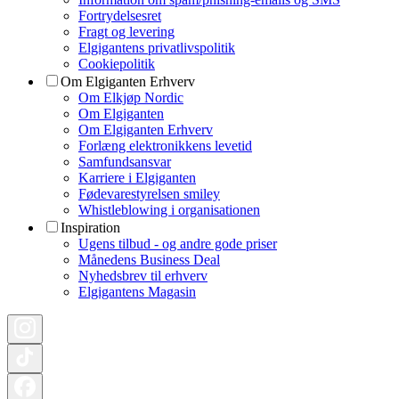
Fortrydelsesret
Fragt og levering
Elgigantens privatlivspolitik
Cookiepolitik
Om Elgiganten Erhverv
Om Elkjøp Nordic
Om Elgiganten
Om Elgiganten Erhverv
Forlæng elektronikkens levetid
Samfundsansvar
Karriere i Elgiganten
Fødevarestyrelsen smiley
Whistleblowing i organisationen
Inspiration
Ugens tilbud - og andre gode priser
Månedens Business Deal
Nyhedsbrev til erhverv
Elgigantens Magasin