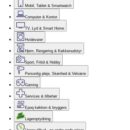
Mobil, Tablet & Smartwatch
Computer & Kontor
TV, Lyd & Smart Home
Hvidevarer
Hjem, Rengøring & Køkkenudstyr
Sport, Fritid & Hobby
Personlig pleje, Skønhed & Velvære
Gaming
Services & tilbehør
Epoq køkken & bryggers
Lageroprydning