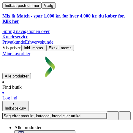
Indtast postnummer
Vælg
Mix & Match - spar 1.000 kr. for hver 4.000 kr. du køber for.
Klik
her
Spring navigationen over
Kundeservice
Privatkunde
Erhvervskunde
Vis priser:
|
Inkl. moms
Ekskl. moms
Mine favoritter
Alle produkter
Find butik
Log ind
Indkøbskurv
Alle produkter