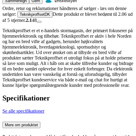
Sammenlign
Gem
Ønskeskyen
Ordre, retur og reklamationer håndteres af sælger - læs om denne
sælger:
Dette produkt er blevet bedømt til 2.06 ud
TeknikproffsetDK
af 5 stjerner.
2.1
48
Teknikproffset er et e-handels stormagasin, der primært fokuserer på
hjemmeelektronik og tilbehør. Teknikproffset er aktiv i hele Norden
og har en bred vifte af gadgets, herunder højkvalitets
hjemmeelektronik, hverdagsteknologi, sportsudstyr og
skønhedsartikler. Ud over ønsket om at tilbyde en bred vifte af
produkter sætter Teknikproffset et utroligt fokus på at holde priserne
så lave som muligt. Alt i håb om at skabe tilfredse kunder og bidrage
til en bedre samlet oplevelse for hver enkelt forbruger. Da elektronik
undertiden kan være vanskelig at forstå og uforudsigelig, tilbyder
Teknikproffset kundeservice via både e-mail og chat for hurtigt at
kunne hjælpe spørgsmålstegnende kunder med professionelle svar.
Specifikationer
Se alle specifikationer
Mere om produktet