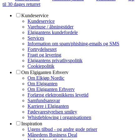
til 30 dages returret
Kundeservice
Kundeservice
Varehuse / åbningstider
Elgigantens kundefordele
Services
Information om spam/phishing-emails og SMS
Fortrydelsesret
Fragt og levering
Elgigantens privatlivspolitik
Cookiepolitik
Om Elgiganten Erhverv
Om Elkjøp Nordic
Om Elgiganten
Om Elgiganten Erhverv
Forlæng elektronikkens levetid
Samfundsansvar
Karriere i Elgiganten
Fødevarestyrelsen smiley
Whistleblowing i organisationen
Inspiration
Ugens tilbud - og andre gode priser
Månedens Business Deal