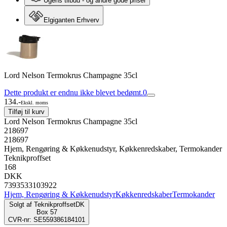
Ugens tilbud - og andre gode priser
Elgiganten Erhverv
Lord Nelson Termokrus Champagne 35cl
Dette produkt er endnu ikke blevet bedømt.
0
134.-
Ekskl. moms
Tilføj til kurv
Lord Nelson Termokrus Champagne 35cl
218697
218697
Hjem, Rengøring & Køkkenudstyr, Køkkenredskaber, Termokander
Teknikproffset
168
DKK
7393533103922
Hjem, Rengøring & Køkkenudstyr
Køkkenredskaber
Termokander
Solgt af
TeknikproffsetDK
Box 57
CVR-nr: SE559386184101