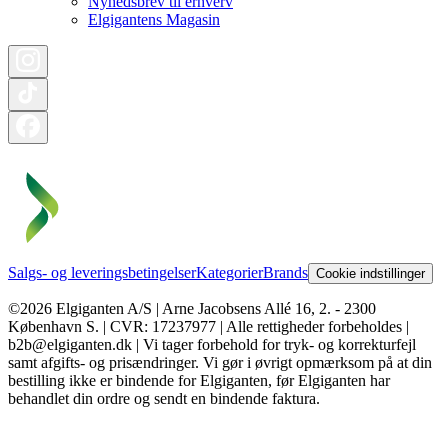
Nyhedsbrev til erhverv
Elgigantens Magasin
Salgs- og leveringsbetingelser
Kategorier
Brands
Cookie indstillinger
©2026 Elgiganten A/S | Arne Jacobsens Allé 16, 2. - 2300
København S. | CVR: 17237977 | Alle rettigheder forbeholdes |
b2b@elgiganten.dk | Vi tager forbehold for tryk- og korrekturfejl
samt afgifts- og prisændringer. Vi gør i øvrigt opmærksom på at din
bestilling ikke er bindende for Elgiganten, før Elgiganten har
behandlet din ordre og sendt en bindende faktura.