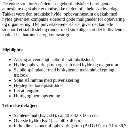
De enkle strukturer på dette sengebord udstråler beroligende
atmosfære og skaber et modstykke til den ofte hektiske hverdag.
Takket være den praktiske hylde, opbevaringsrum og skab med
hylde giver det kompakte sidebord gode muligheder for opbevaring
og organisering. Det pulverlakerede stålstel giver det kantede
sidebord et stabilt stel og runder med sin kølige sort det indbydende
look af i et harmonisk og kontrastrigt.
Highlights:
Alsidig anvendeligt natbord i råt fabrikslook
Hylde, opbevaringsrum og skab med hylde og magnetdør
Stabile spånplader med beskyttende melaminbelægning i
trælook
Solid stålramme med pulverlakering
Højdejusterbare plastfødder
Let at rengøre
Hurtig og nem opsætning
Tekniske detaljer:
Samlede mål (BxDxH): ca. 40 x 42 x 60,5 cm
Overste hylde (BxD): ca. 40 x 40 cm
Indre dimensioner af opbevaringsrum (BxDxH): ca. 31 x 36,5