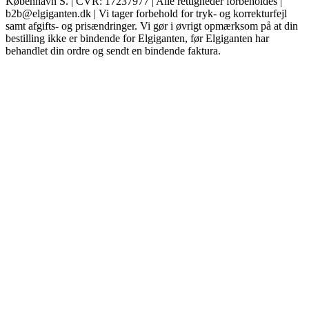
København S. | CVR: 17237977 | Alle rettigheder forbeholdes |
b2b@elgiganten.dk | Vi tager forbehold for tryk- og korrekturfejl
samt afgifts- og prisændringer. Vi gør i øvrigt opmærksom på at din
bestilling ikke er bindende for Elgiganten, før Elgiganten har
behandlet din ordre og sendt en bindende faktura.