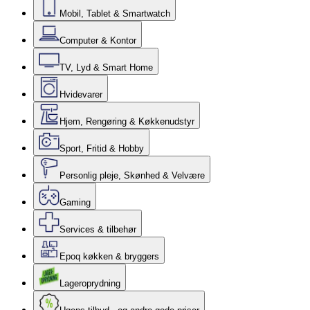
Mobil, Tablet & Smartwatch
Computer & Kontor
TV, Lyd & Smart Home
Hvidevarer
Hjem, Rengøring & Køkkenudstyr
Sport, Fritid & Hobby
Personlig pleje, Skønhed & Velvære
Gaming
Services & tilbehør
Epoq køkken & bryggers
Lageroprydning