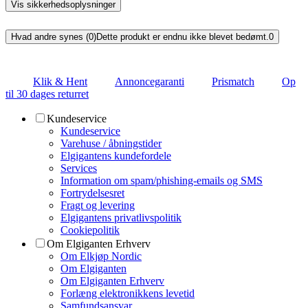
Vis sikkerhedsoplysninger
Hvad andre synes (0)
Dette produkt er endnu ikke blevet bedømt.
0
Klik & Hent
Annoncegaranti
Prismatch
Op
til 30 dages returret
Kundeservice
Kundeservice
Varehuse / åbningstider
Elgigantens kundefordele
Services
Information om spam/phishing-emails og SMS
Fortrydelsesret
Fragt og levering
Elgigantens privatlivspolitik
Cookiepolitik
Om Elgiganten Erhverv
Om Elkjøp Nordic
Om Elgiganten
Om Elgiganten Erhverv
Forlæng elektronikkens levetid
Samfundsansvar