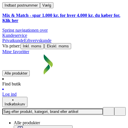
Indtast postnummer
Vælg
Mix & Match - spar 1.000 kr. for hver 4.000 kr. du køber for.
Klik
her
Spring navigationen over
Kundeservice
Privatkunde
Erhvervskunde
Vis priser:
|
Inkl. moms
Ekskl. moms
Mine favoritter
Alle produkter
Find butik
Log ind
Indkøbskurv
Alle produkter