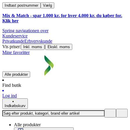
Indtast postnummer
Vælg
Mix & Match - spar 1.000 kr. for hver 4.000 kr. du køber for.
Klik
her
Spring navigationen over
Kundeservice
Privatkunde
Erhvervskunde
Vis priser:
|
Inkl. moms
Ekskl. moms
Mine favoritter
Alle produkter
Find butik
Log ind
Indkøbskurv
Alle produkter