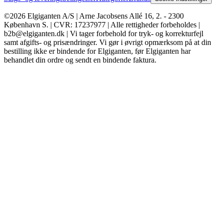
©2026 Elgiganten A/S | Arne Jacobsens Allé 16, 2. - 2300
København S. | CVR: 17237977 | Alle rettigheder forbeholdes |
b2b@elgiganten.dk | Vi tager forbehold for tryk- og korrekturfejl
samt afgifts- og prisændringer. Vi gør i øvrigt opmærksom på at din
bestilling ikke er bindende for Elgiganten, før Elgiganten har
behandlet din ordre og sendt en bindende faktura.