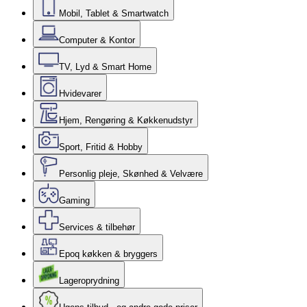
Mobil, Tablet & Smartwatch
Computer & Kontor
TV, Lyd & Smart Home
Hvidevarer
Hjem, Rengøring & Køkkenudstyr
Sport, Fritid & Hobby
Personlig pleje, Skønhed & Velvære
Gaming
Services & tilbehør
Epoq køkken & bryggers
Lageroprydning