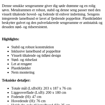
Denne smukke sengeramme giver dig søde drømme og en rolig
søvn. Metalrammen er robust, stabil og denne seng passer med den
visuelt tiltalende hoved- og fodende til enhver indretning. Sengens
integrerede lamelbund er lavet af fjedrende poppeltræ. Plastikfødder
beskytter gulvet og den pulverlakerede sengeramme er antistatisk og
desuden stød- og ridseresistent.
Highlights:
Stabil og robust konstruktion
Inklusive lamelbund af poppeltræ
Visuelt tiltalende og tidløst design
Stød- og ridsefast
Let at rengøre
Plastikfødder
Nem montering
Tekniske detaljer:
Totale mål (LxBxH): 203 x 187 x 76 cm
Liggeoverflade (LxB): 200 x 180 cm
Fodende (H): 47 cm
Hovedende (H): 76 cm