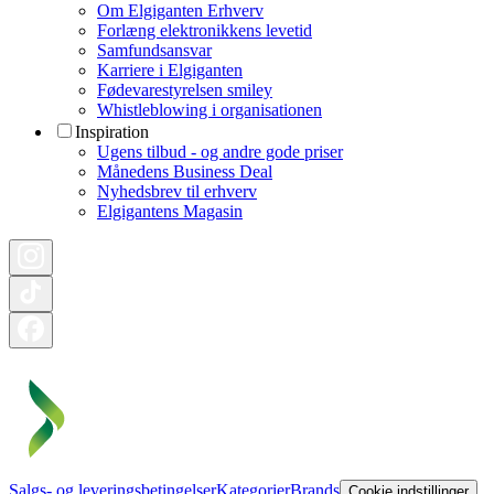
Om Elgiganten Erhverv
Forlæng elektronikkens levetid
Samfundsansvar
Karriere i Elgiganten
Fødevarestyrelsen smiley
Whistleblowing i organisationen
Inspiration
Ugens tilbud - og andre gode priser
Månedens Business Deal
Nyhedsbrev til erhverv
Elgigantens Magasin
Salgs- og leveringsbetingelser
Kategorier
Brands
Cookie indstillinger