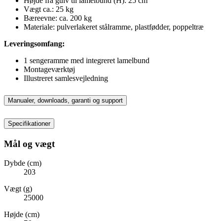
Højde fra gulv til lamelbund (H): 25 cm
Vægt ca.: 25 kg
Bæreevne: ca. 200 kg
Materiale: pulverlakeret stålramme, plastfødder, poppeltræ
Leveringsomfang:
1 sengeramme med integreret lamelbund
Montageværktøj
Illustreret samlesvejledning
Manualer, downloads, garanti og support
Specifikationer
Mål og vægt
Dybde (cm)
203
Vægt (g)
25000
Højde (cm)