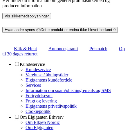
Her finder du information om generel produktsikkerhed og
producentinformation
Vis sikkerhedsoplysninger
Hvad andre synes (0)
Dette produkt er endnu ikke blevet bedømt.
0
Klik & Hent
Annoncegaranti
Prismatch
Op
til 30 dages returret
Kundeservice
Kundeservice
Varehuse / åbningstider
Elgigantens kundefordele
Services
Information om spam/phishing-emails og SMS
Fortrydelsesret
Fragt og levering
Elgigantens privatlivspolitik
Cookiepolitik
Om Elgiganten Erhverv
Om Elkjøp Nordic
Om Elgiganten