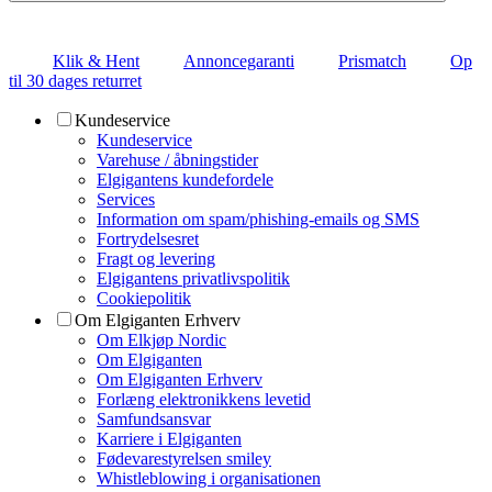
Klik & Hent
Annoncegaranti
Prismatch
Op
til 30 dages returret
Kundeservice
Kundeservice
Varehuse / åbningstider
Elgigantens kundefordele
Services
Information om spam/phishing-emails og SMS
Fortrydelsesret
Fragt og levering
Elgigantens privatlivspolitik
Cookiepolitik
Om Elgiganten Erhverv
Om Elkjøp Nordic
Om Elgiganten
Om Elgiganten Erhverv
Forlæng elektronikkens levetid
Samfundsansvar
Karriere i Elgiganten
Fødevarestyrelsen smiley
Whistleblowing i organisationen