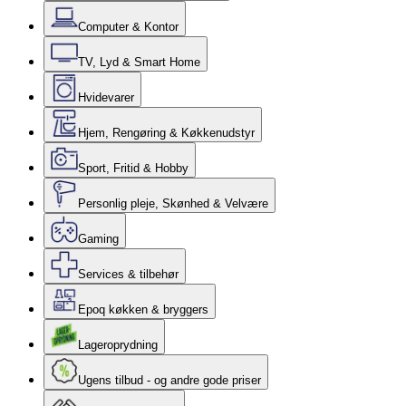
Computer & Kontor
TV, Lyd & Smart Home
Hvidevarer
Hjem, Rengøring & Køkkenudstyr
Sport, Fritid & Hobby
Personlig pleje, Skønhed & Velvære
Gaming
Services & tilbehør
Epoq køkken & bryggers
Lageroprydning
Ugens tilbud - og andre gode priser