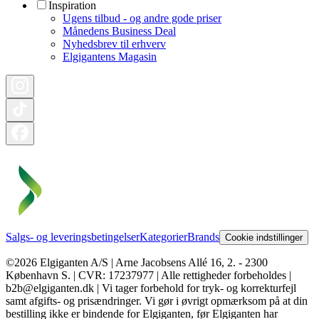
Inspiration
Ugens tilbud - og andre gode priser
Månedens Business Deal
Nyhedsbrev til erhverv
Elgigantens Magasin
Salgs- og leveringsbetingelser
Kategorier
Brands
Cookie indstillinger
©2026 Elgiganten A/S | Arne Jacobsens Allé 16, 2. - 2300
København S. | CVR: 17237977 | Alle rettigheder forbeholdes |
b2b@elgiganten.dk | Vi tager forbehold for tryk- og korrekturfejl
samt afgifts- og prisændringer. Vi gør i øvrigt opmærksom på at din
bestilling ikke er bindende for Elgiganten, før Elgiganten har