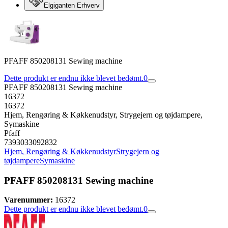
Elgiganten Erhverv
PFAFF 850208131 Sewing machine
Dette produkt er endnu ikke blevet bedømt.
0
PFAFF 850208131 Sewing machine
16372
16372
Hjem, Rengøring & Køkkenudstyr, Strygejern og tøjdampere,
Symaskine
Pfaff
7393033092832
Hjem, Rengøring & Køkkenudstyr
Strygejern og
tøjdampere
Symaskine
PFAFF 850208131 Sewing machine
Varenummer:
16372
Dette produkt er endnu ikke blevet bedømt.
0