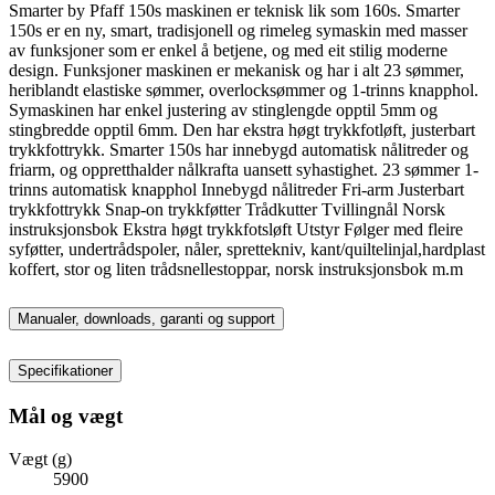
Smarter by Pfaff 150s maskinen er teknisk lik som 160s. Smarter
150s er en ny, smart, tradisjonell og rimeleg symaskin med masser
av funksjoner som er enkel å betjene, og med eit stilig moderne
design. Funksjoner maskinen er mekanisk og har i alt 23 sømmer,
heriblandt elastiske sømmer, overlocksømmer og 1-trinns knapphol.
Symaskinen har enkel justering av stinglengde opptil 5mm og
stingbredde opptil 6mm. Den har ekstra høgt trykkfotløft, justerbart
trykkfottrykk. Smarter 150s har innebygd automatisk nålitreder og
friarm, og oppretthalder nålkrafta uansett syhastighet. 23 sømmer 1-
trinns automatisk knapphol Innebygd nålitreder Fri-arm Justerbart
trykkfottrykk Snap-on trykkføtter Trådkutter Tvillingnål Norsk
instruksjonsbok Ekstra høgt trykkfotsløft Utstyr Følger med fleire
syføtter, undertrådspoler, nåler, sprettekniv, kant/quiltelinjal,hardplast
koffert, stor og liten trådsnellestoppar, norsk instruksjonsbok m.m
Manualer, downloads, garanti og support
Specifikationer
Mål og vægt
Vægt (g)
5900