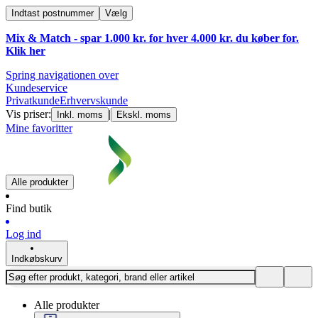
Indtast postnummer
Vælg
Mix & Match - spar 1.000 kr. for hver 4.000 kr. du køber for.
Klik
her
Spring navigationen over
Kundeservice
Privatkunde
Erhvervskunde
Vis priser:
|
Inkl. moms
Ekskl. moms
Mine favoritter
Alle produkter
Find butik
Log ind
Indkøbskurv
Alle produkter