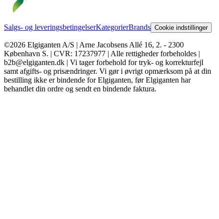
Salgs- og leveringsbetingelser
Kategorier
Brands
Cookie indstillinger
©2026 Elgiganten A/S | Arne Jacobsens Allé 16, 2. - 2300
København S. | CVR: 17237977 | Alle rettigheder forbeholdes |
b2b@elgiganten.dk | Vi tager forbehold for tryk- og korrekturfejl
samt afgifts- og prisændringer. Vi gør i øvrigt opmærksom på at din
bestilling ikke er bindende for Elgiganten, før Elgiganten har
behandlet din ordre og sendt en bindende faktura.