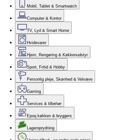
Mobil, Tablet & Smartwatch
Computer & Kontor
TV, Lyd & Smart Home
Hvidevarer
Hjem, Rengøring & Køkkenudstyr
Sport, Fritid & Hobby
Personlig pleje, Skønhed & Velvære
Gaming
Services & tilbehør
Epoq køkken & bryggers
Lageroprydning