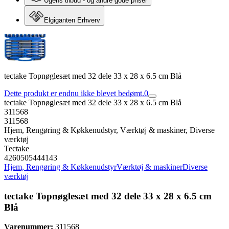
Ugens tilbud - og andre gode priser
Elgiganten Erhverv
tectake Topnøglesæt med 32 dele 33 x 28 x 6.5 cm Blå
Dette produkt er endnu ikke blevet bedømt.
0
tectake Topnøglesæt med 32 dele 33 x 28 x 6.5 cm Blå
311568
311568
Hjem, Rengøring & Køkkenudstyr, Værktøj & maskiner, Diverse
værktøj
Tectake
4260505444143
Hjem, Rengøring & Køkkenudstyr
Værktøj & maskiner
Diverse
værktøj
tectake Topnøglesæt med 32 dele 33 x 28 x 6.5 cm
Blå
Varenummer:
311568